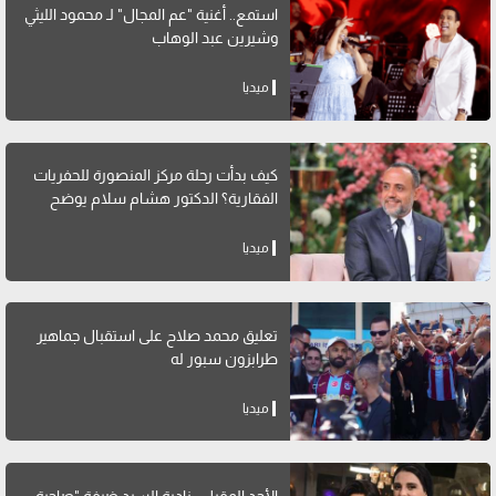
استمع.. أغنية "عم المجال" لـ محمود الليثي
وشيرين عبد الوهاب
ميديا
كيف بدأت رحلة مركز المنصورة للحفريات
الفقارية؟ الدكتور هشام سلام يوضح
ميديا
تعليق محمد صلاح على استقبال جماهير
طرابزون سبور له
ميديا
الأحد المقبل.. نادية السيد ضيفة "صاحبة