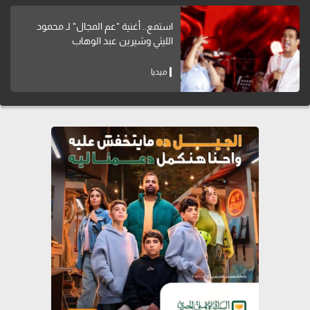
استمع.. أغنية "عم المجال" لـ محمود
الليثي وشيرين عبد الوهاب
ميديا