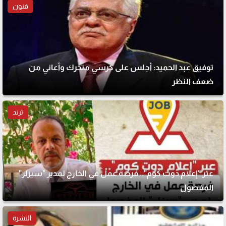
فنون
توفيق عبد الحميد: أجلس على كرسي متحرك وأعاني من
ضعف النظر
ترند
عبر "إعلام دوت كوم".. فرصة عمل في الخارج لمدير "سيزلر"
المفصول
النشرة