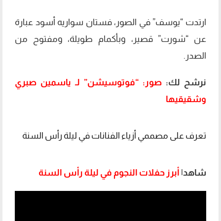
ارتدت “يوسف” في الصور، فستان سواريه أسود عبارة
عن “شورت” قصير، وبأكمام طويلة، ومفتوح من
الصدر.
نرشح لك:
صور: “فوتوسيشن” لـ ياسمين صبري
وشقيقيها
تعرف على مصممي أزياء الفنانات في ليلة رأس السنة
شاهد|
أبرز حفلات النجوم في ليلة رأس السنة