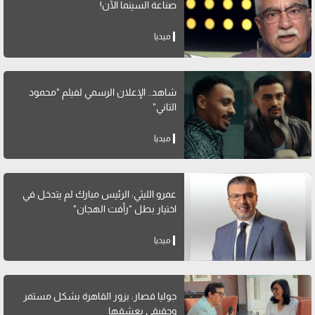
صناعة السينما الآن!
ميديا
شاهد.. الإعلان الرسمي لفيلم "محمود
التاني"
ميديا
عمرو الليثي: الرئيس مبارك لم يتدخل في
اختيار بطل "رأفت الهجان"
ميديا
جوليا قصار: بزور القاهرة بشكل مستمر
وحقيقي بعشقها