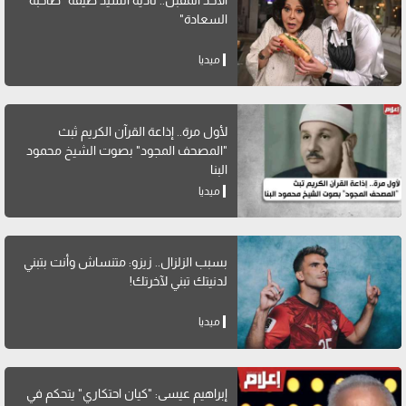
السعادة"
ميديا
لأول مرة.. إذاعة القرآن الكريم ثبث
"المصحف المجود" بصوت الشيخ محمود
البنا
ميديا
بسبب الزلزال.. زيزو: متنساش وأنت بتبني
لدنيتك تبني لآخرتك!
ميديا
إبراهيم عيسى: "كيان احتكاري" يتحكم في