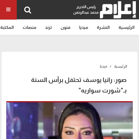
رئيس التحرير
محمد عبدالرحمن
الرئيسية
النشرة
ميديا
فنون
ترند
منصات
المكتبة
الرئيسية
ميديا
صور: رانيا يوسف تحتفل برأس السنة
بـ"شورت سواريه"