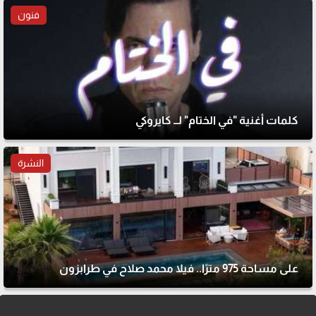
فنون
كلمات أغنية "في الختام" لــ كايروكي
النشرة
على مساحة 975 مترًا.. فيلا محمد صلاح في طرابزون