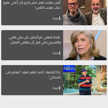
أيمن بهجت قمر: مش لازم كل أغاني عمرو
دياب تعجب الناس!
ميديا
عايدة فهمي: لم أحصل على حقي الفني،
والمسرح رباني قبل أن يعلمني التمثيل
ميديا
غدًا الجمعة.. أحمد ماهر ضيف "معكم منى
الشاذلي"
ميديا