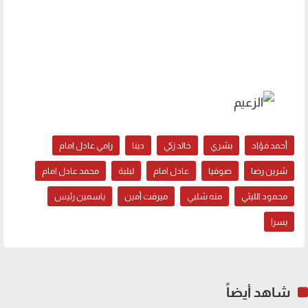
أحمد فؤاد
بشري
خالد زكي
دينا
رامي عادل امام
شرين رضا
صوفيا
عادل امام
لبلبة
محمد عادل امام
محمود الليثي
منه شلبي
ميرفت أمين
ياسمين رئيس
يسرا
شاهد أيضاً