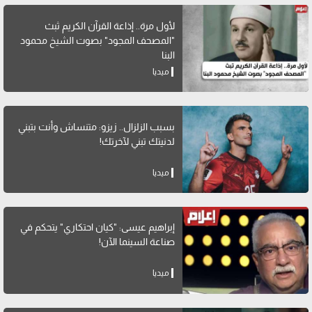
لأول مرة.. إذاعة القرآن الكريم ثبث
"المصحف المجود" بصوت الشيخ محمود
البنا
ميديا
بسبب الزلزال.. زيزو: متنساش وأنت بتبني
لدنيتك تبني لآخرتك!
ميديا
إبراهيم عيسى: "كيان احتكاري" يتحكم في
صناعة السينما الآن!
ميديا