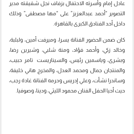
عادل إمام وأسرته الاحتفال بزفاف نجل شقيقته مدير
التصوير “أحمد عبدالعزيز” على “مها مصطفى” وذلك
داخل أحد الفنادق الكبرى بالقاهرة.
كان ضمن الحضور الفنانة يسرا، وميرفت أمين، ولبلبة،
وخالد زكي، وأحمد فؤاد، ومنة شلبي، وشيرين رضا،
وبشرى، وياسمين رئيس، والسيناريست تامر حبيب،
والمنتجان جمال ومحمد العدل، والمخرج هاني خليفة،
وساندرا نشأت، وعلي إدريس وحرمه الفنانة غادة رجب،
حيث أحيا الحفل الفنان محمود الليثي، ودينا، وصوفيا.