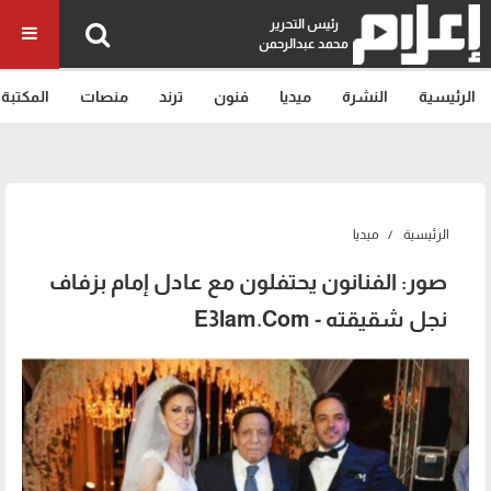
رئيس التحرير
محمد عبدالرحمن
الرئيسية
النشرة
ميديا
فنون
ترند
منصات
المكتبة
الرئيسية
ميديا
صور: الفنانون يحتفلون مع عادل إمام بزفاف
نجل شقيقته - E3lam.Com