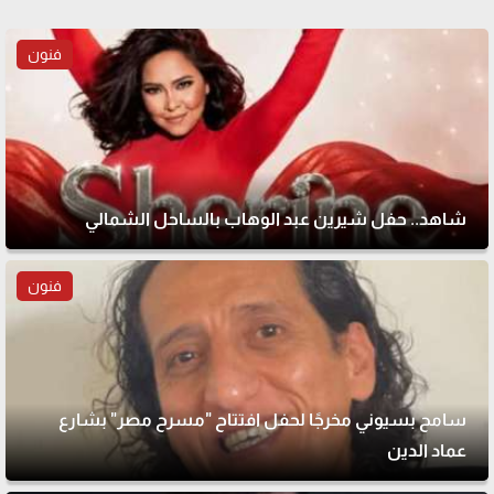
فنون
شاهد.. حفل شيرين عبد الوهاب بالساحل الشمالي
فنون
سامح بسيوني مخرجًا لحفل افتتاح "مسرح مصر" بشارع
عماد الدين