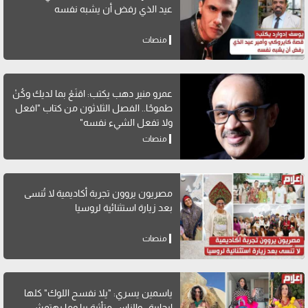
عيد الذي رفض أن يشبه نفسه
منصات
عمرو منير دهب يكتب: اقنَعْ بما لديك وكُنْ
طموحًا.. الفصل الثلاثون من كتاب "افعل
ولا تفعل الشيء نفسه"
منصات
مصريون يروون تجربة أكاديمية لا تُنسى
بعد زيارة استثنائية لروسيا
منصات
ياسمين يسري: "يلا نفسح اللوك" كلها
إيجابية.. والناس متأثرة بيا وما بهتمش