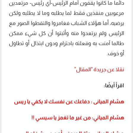
دائما ما كانوا يقفون أمام الرئيس-أي رئيس- مرتعدين
مرعوبين منفذين فقط لما يطلبه وما لا يطلبه ولكن
يرضيه، أما هؤلاء الشباب فغامروا والتقطوا الصور مع
الرئيس ولم يرتعدوا منه وأثبتوا أن كل شيء ممكن
طالما آمنت به وفعلته باحترام ودون ابتذال أو تطاول
أو خوف.
نقلا عن جريدة “المقال”
اقرأ أيضًا:
هشام الميانى : دفاعك عن نفسك لا يكفي يا ريس
هشام المياني: من غير ما تغمز يا سيسي !!