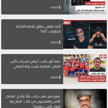
منصات
أحمد فهمي يطلق علامته التجارية
للنظارات "EXI"
منصات
عماد أنور يكتب: أعراض انسحاب كأس
العالم.. المقارنة تفسد رحلة التعافي
منصات
عمرو منير دهب يكتب: قلِّدْ وأبدِعْ.. الفصل
الثامن والعشرون من كتاب "افعل ولا
تفعل الشيء نفسه"