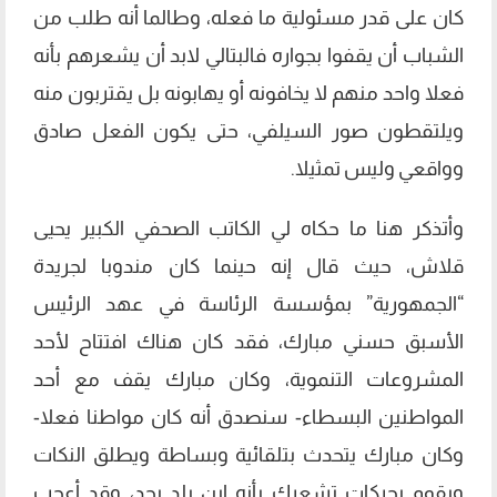
كان على قدر مسئولية ما فعله، وطالما أنه طلب من
الشباب أن يقفوا بجواره فالبتالي لابد أن يشعرهم بأنه
فعلا واحد منهم لا يخافونه أو يهابونه بل يقتربون منه
ويلتقطون صور السيلفي، حتى يكون الفعل صادق
وواقعي وليس تمثيلا.
وأتذكر هنا ما حكاه لي الكاتب الصحفي الكبير يحيى
قلاش، حيث قال إنه حينما كان مندوبا لجريدة
“الجمهورية” بمؤسسة الرئاسة في عهد الرئيس
الأسبق حسني مبارك، فقد كان هناك افتتاح لأحد
المشروعات التنموية، وكان مبارك يقف مع أحد
المواطنين البسطاء- سنصدق أنه كان مواطنا فعلا-
وكان مبارك يتحدث بتلقائية وبساطة ويطلق النكات
ويقوم بحركات تشعرك بأنه ابن بلد بجد، وقد أعجب