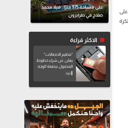
على مساحة 975 مترًا.. فيلا محمد
على
صلاح في طرابزون
كرة
الاكثر قراءة
"تنظيم الاتصالات"
يعلن عن شراء خطوط
المحمول ببصمة الوجه
ترند