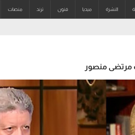
ة
النشرة
ميديا
فنون
ترند
منصات
ب مرتضى منصور