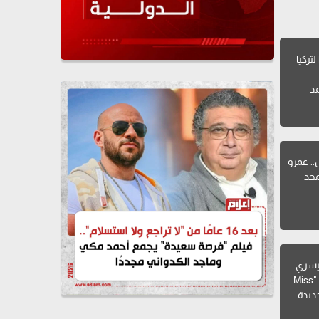
تركيا
د
.. عمرو
مجد
 يسري
ترفض تسليم تاج "Miss