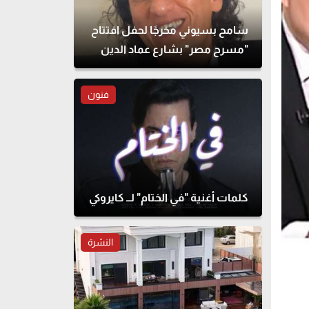
سامح بسيوني مخرجًا لحفل افتتاح
"مسرح مصر" بشارع عماد الدين
فنون
كلمات أغنية "في الختام" لــ كايروكي
النشرة