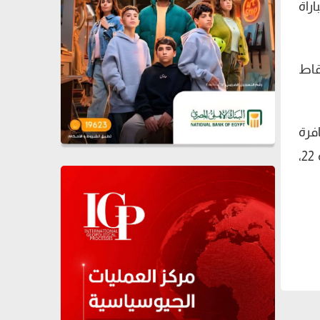
راة
لنقاط
 قبل إطلاق صافرة
إلغاء مباراة الزمالك والمقاصة، التى كان من المقرر إقامتها على استاد بتروسبورت ضمن مؤجلات الجولة 22،