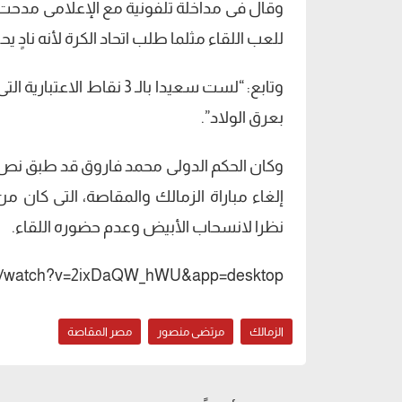
وقال فى مداخلة تلفونية مع الإعلامى مدحت ش
للعب اللقاء مثلما طلب اتحاد الكرة لأنه نادٍ يح
وتابع: “لست سعيدا بالـ 3
بعرق الولاد”.
نظرا لانسحاب الأبيض وعدم حضوره اللقاء.
om/watch?v=2ixDaQW_hWU&app=desktop
الزمالك
مرتضى منصور
مصر المقاصة