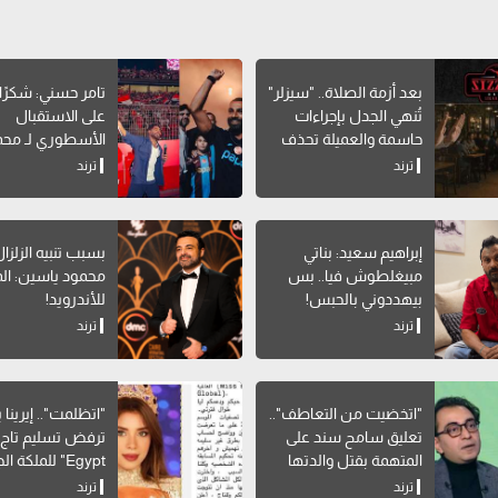
بعد أزمة الصلاة.. "سيزلر"
تامر حسني: شكرًا ل
تُنهي الجدل بإجراءات
على الاستقبال
حاسمة والعميلة تحذف
الأسطوري لـ محم
المنشور
صلاح
ترند
ترند
إبراهيم سعيد: بناتي
بسبب تنبيه الزلزال
مبيغلطوش فيا.. بس
محمود ياسين: ال
بيهددوني بالحبس!
للأندرويد!
ترند
ترند
"اتخضيت من التعاطف"..
"اتظلمت".. إيرينا
تعليق سامح سند على
المتهمة بقتل والدتها
Egypt" للملكة الجديدة
بالإسكندرية
ترند
ترند