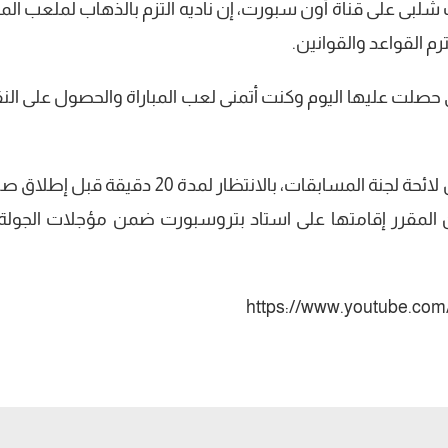
لبى على قناة أون سبورت، إن ناديه التزم بالذهاب لملعب المبا
ترم القواعد والقوانين.
 نقاط الاعتبارية التى حصلت عليها اليوم وكنت أتمنى لعب المباراة والحصول على ا
وكان الحكم الدولى محمد فاروق قد طبق نص لائحة لجنة المسابقات، بالانتظار لمدة 20 دقيقة
https://www.youtube.c