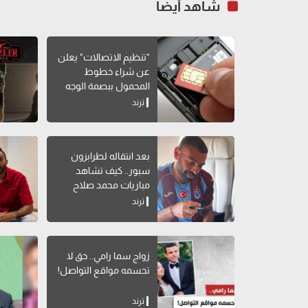
شاهد أيضاً
"تنظيم الاتصالات" يعلن
عن شراء خطوط
المحمول ببصمة الوجه
ترند
بعد انتقاله لطرابزون
سبور.. كيف تشاهد
مباريات محمد صلاح
بالدوري التركي؟
ترند
زواج سما رامي.. حق لا
تحسمه مواقع التواصل!
ترند