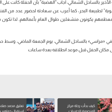
خير بالساحل الشمالي، أجاب “الهضبة” بأن الحفلة كانت على الب
ة” لطبيعة البحر، كما أعرب عن سعادته لحضور عدد من الفنا
أن معظمهم يكونون منشغلين طوال العام بأعمالهم، لذا تكون 
راً في «مراسي» بالساحل الشمالي، يوم الجمعة الماضي، وسط ح
لى مكان الحفل قبل موعد انطلاقه بعدة ساعات
كيف بدأت رحلة مركز
تعليق محمد صلاح
المنصورة للحفريات
استقبال جماهير 