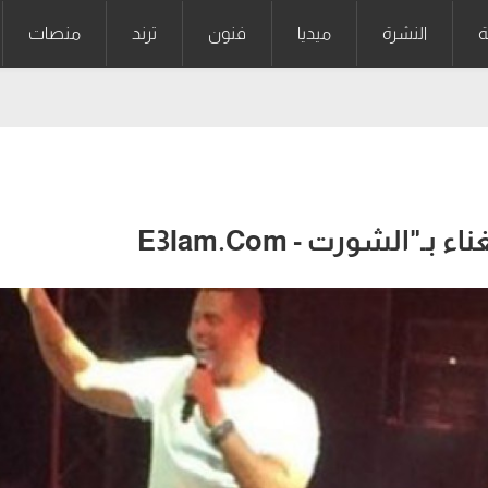
ة
النشرة
ميديا
فنون
ترند
منصات
الشورت - E3lam.Com