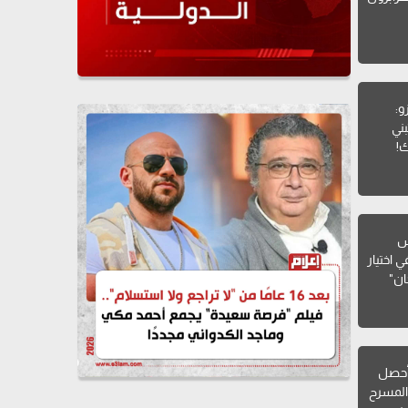
و:
ني
ك!
يس
 اختيار
ان"
أحصل
المسرح