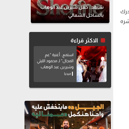
شاهد.. حفل شيرين عبد الوهاب
درك
بالساحل الشمالي
شره
الاكثر قراءة
استمع.. أغنية "عم
المجال" لـ محمود الليثي
وشيرين عبد الوهاب
ميديا