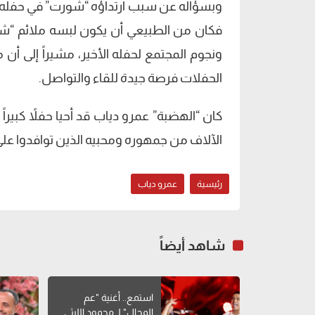
وبسؤاله عن سبب ارتداؤه “شورت” في حفله الأ
فكان من الطبيعي أن يكون لبسه ملائم “شوي
ونجوم المجتمع لحفله الأخير، مشيراً إلى 
الحفلات فرصة جيدة للقاء والتواصل.
كان “الهضبة” عمرو دياب قد أحيا حفلاً كبي
الآلاف من جمهوره ومحبيه الذين توافدوا ع
رئيسية
عمرو دياب
شاهد أيضاً
استمع.. أغنية "عم
المجال" لـ محمود الليثي