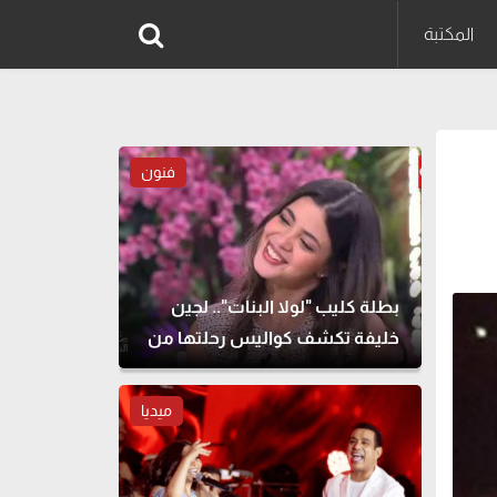
المكتبة
فنون
بطلة كليب "لولا البنات".. لجين
خليفة تكشف كواليس رحلتها من
الطب للتمثيل
ميديا