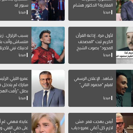
الفقارية؟ الدكتور هشام
سبور له
سلام يوضح
ميديا
ميديا
لأول مرة.. إذاعة القرآن
بسبب الزلزال.. زيز
الكريم ثبث "المصحف
متنساش وأنت بتب
المجود" بصوت الشيخ
لدنيتك تبني لآخرت
محمود البنا
ميديا
ميديا
شاهد.. الإعلان الرسمي
عمرو الليثي: الرئ
لفيلم "محمود التاني"
مبارك لم يتدخل في
بطل "رأفت الهج
ميديا
ميديا
أيمن بهجت قمر: مش
عايدة فهمي: لم 
لازم كل أغاني عمرو دياب
على حقي الفني، و