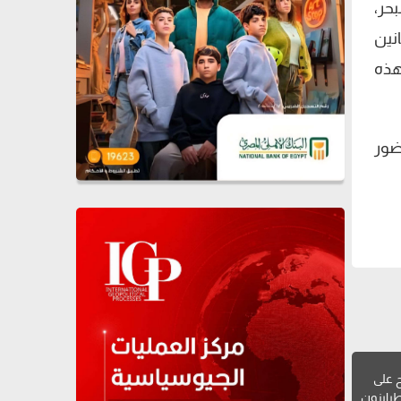
حر،
نين
هذه
ضور
 على
طرابزون