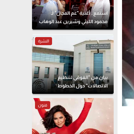
استمع.. أغنية "عم المجال" لـ
محمود الليثي وشيرين عبد الوهاب
النشرة
بيان من "القومي لتنظيم
الاتصالات" حول الخطوط
المسجلة بأسماء مواطنين دون
علمهم
فنون