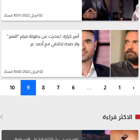
02 ابريل 2022 | 10:51 مساءً
أمير كرارة: اعتذرت عن بطولة فيلم "الممر"
ولا صحة لخلافي مع أحمد عز
02 ابريل 2022 | 10:08 مساءً
10
9
8
7
6
...
2
1
‹
الاكثر قراءة
تامر حسني: شكرًا لتركيا على الاستقبال