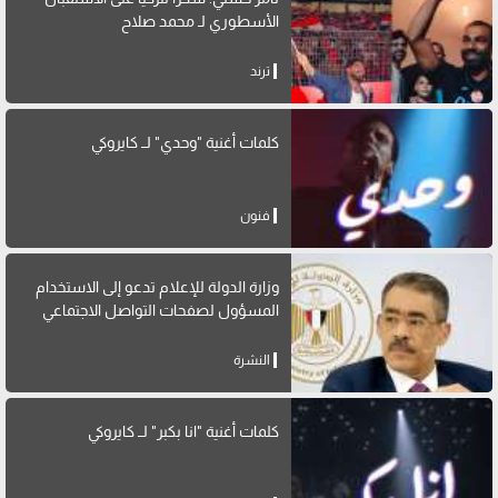
الأسطوري لـ محمد صلاح
ترند
كلمات أغنية "وحدي" لــ كايروكي
فنون
وزارة الدولة للإعلام تدعو إلى الاستخدام
المسؤول لصفحات التواصل الاجتماعي
النشرة
كلمات أغنية "انا بكبر" لــ كايروكي