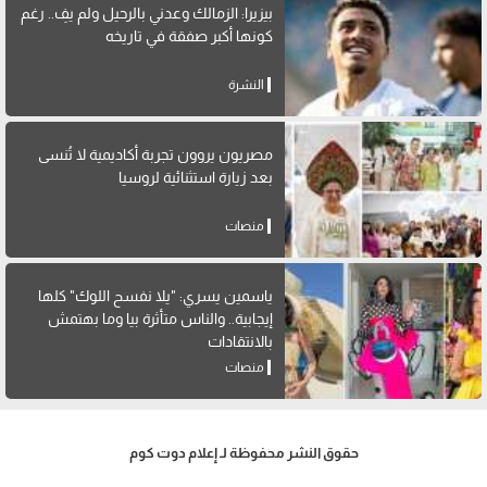
بيزيرا: الزمالك وعدني بالرحيل ولم يفِ.. رغم
كونها أكبر صفقة في تاريخه
النشرة
مصريون يروون تجربة أكاديمية لا تُنسى
بعد زيارة استثنائية لروسيا
منصات
ياسمين يسري: "يلا نفسح اللوك" كلها
إيجابية.. والناس متأثرة بيا وما بهتمش
بالانتقادات
منصات
حقوق النشر محفوظة لـ إعلام دوت كوم