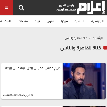
رئيس التحرير
محمد عبدالرحمن
الرئيسية
النشرة
ميديا
فنون
ترند
منصات
المكتبة
الرئيسية
قناة القاهرة والناس
قناة القاهرة والناس
كريم فهمي: مفيش راجل عينه مش زايغة
19 ابريل 2022 | 08:30 مساءً