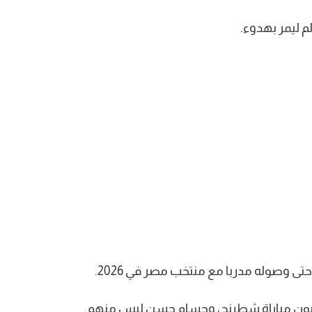
م ليمر بهدوء.
قبون مباراة شطرنج، وحسام حسن ليس منهم.