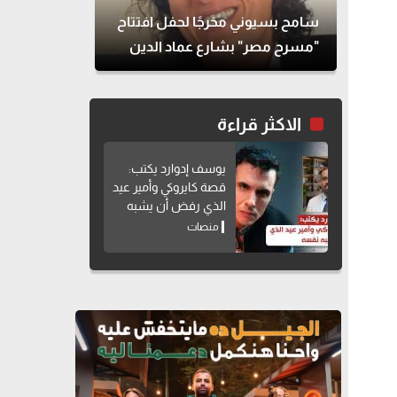
سامح بسيوني مخرجًا لحفل افتتاح
"مسرح مصر" بشارع عماد الدين
الاكثر قراءة
يوسف إدوارد يكتب:
قصة كايروكي وأمير عيد
الذي رفض أن يشبه
نفسه
منصات