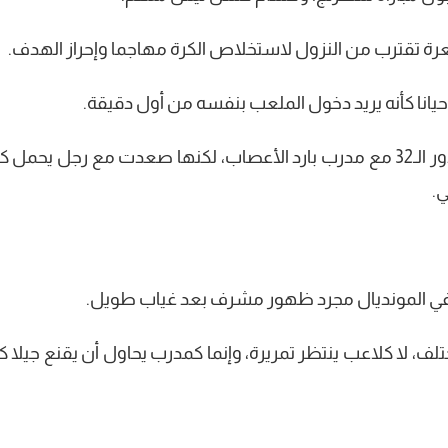
رة تقترب من النزول لاستخلاص الكرة مهاجما وإحراز الهدف.
يانا كأنه يريد دخول الملعب بنفسه من أول دقيقة.
وهذا سر القصة مع مصر التي لم تصعد إلى دور الـ32 مع مدرب بارد الأعصاب، لكنها صعدت مع رجل يح
ي.
ب مختلف، لا كلاعب ينتظر تمريرة، وإنما كمدرب يحاول أن يقنع جيلا ك