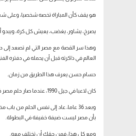
هو يقف كأن المباراة تخصه شخصيا، وعلى شع
يصرخ، يشاور، يغضب، يعيش كل كرة، ويبدو أح
العالم في ذاكرته قبل أن يحمله في دفتره الفن
حسام حسن يعرف هذا الطريق من زمان.
كان لاعبا في جيل 1990، عندما صار حلم مصر في المونديال مجرد ظهور مشرف بعد غياب طويل.
وبعد 36 عاما، عاد إلى نفس الحلم من با
بأن مصر ليست ضيفة خفيفة في البطولة.
ومع كل هذا، فمن حقك أن تختلف معه.