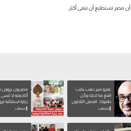
ن مصر تستطيع أن تبقى أكثر.
عمرو منير دهب يكتب:
مصريون يروون تج
اقنَعْ بما لديك وكُنْ
أكاديمية لا تُنسى 
طموحًا.. الفصل الثلاثون
زيارة استثنائية لر
من كتاب "افعل ولا
منصات
منصات
تفعل الشيء نفسه"