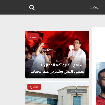
المكتبة
ميديا
استمع.. أغنية "عم المجال" لـ
محمود الليثي وشيرين عبد الوهاب
النشرة