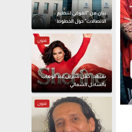
بيان من "القومي لتنظيم
الاتصالات" حول الخطوط
المسجلة بأسماء مواطنين دون
علمهم
فنون
شاهد.. حفل شيرين عبد الوهاب
بالساحل الشمالي
فنون