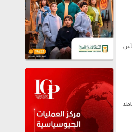
مل كأس
املا