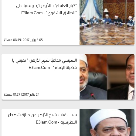
"كبار العلماء" بـ الأزهر ترد رسميا على
"الطلاق الشفوي" - E3lam.Com
05 فبراير 2017 | 08:49 مساءً
السيسي مداعبًا شيخ الأزهر: " تعبتني يا
فضيلة الإمام" - E3lam.Com
24 يناير 2017 | 01:27 مساءً
سبب غياب شيخ الأزهر عن جنازة شهداء
البطرسية - E3lam.Com