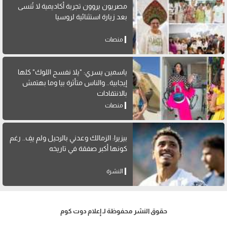
مصريون يروون تجربة أكاديمية لا تُنسى
بعد زيارة استثنائية لروسيا
منصات
ياسمين يسري: "يلا نفسح اللوك" كلها
إيجابية.. والناس متأثرة بيا وما بهتمش
بالانتقادات
منصات
بيزيرا: الزمالك وعدني بالرحيل ولم يفِ.. رغم
كونها أكبر صفقة في تاريخه
النشرة
حقوق النشر محفوظة لـ إعلام دوت كوم