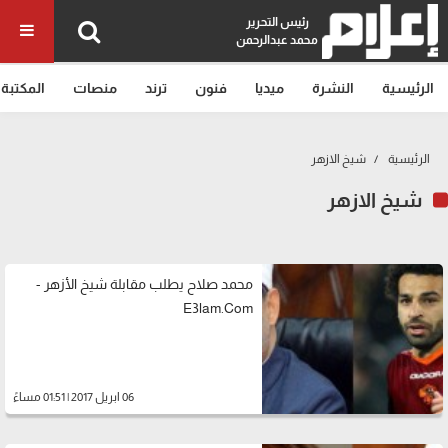
رئيس التحرير
محمد عبدالرحمن
الرئيسية
النشرة
ميديا
فنون
ترند
منصات
المكتبة
الرئيسية
شيخ الازهر
شيخ الازهر
محمد صلاح يطلب مقابلة شيخ الأزهر -
E3lam.Com
06 ابريل 2017 | 01:51 مساءً