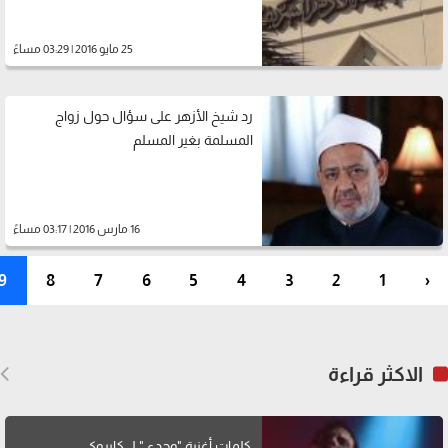
25 مايو 2016 | 03:29 مساءً
رد شيخ الأزهر على سؤال حول زواج
المسلمة بغير المسلم
16 مارس 2016 | 03:17 مساءً
9
8
7
6
5
4
3
2
1
‹
الاكثر قراءة
كلمات أغنية "وحدي" لــ كايروكي