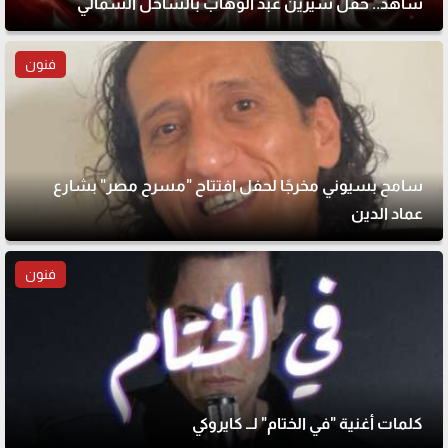
شاهد.. حفل شيرين عبد الوهاب بالساحل الشمالي
فنون
سامح بسيوني مخرجًا لحفل افتتاح "مسرح مصر" بشارع
عماد الدين
فنون
كلمات أغنية "في الختام" لــ كايروكي