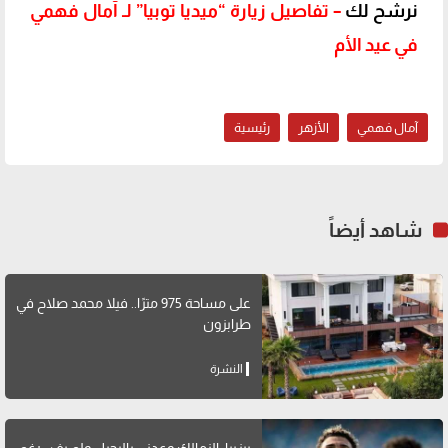
نرشح لك
– تفاصيل زيارة “ميديا توبيا” لـ آمال فهمي
في عيد الأم
آمال فهمي
الأزهر
رئيسية
شاهد أيضاً
على مساحة 975 مترًا.. فيلا محمد صلاح في
طرابزون
النشرة