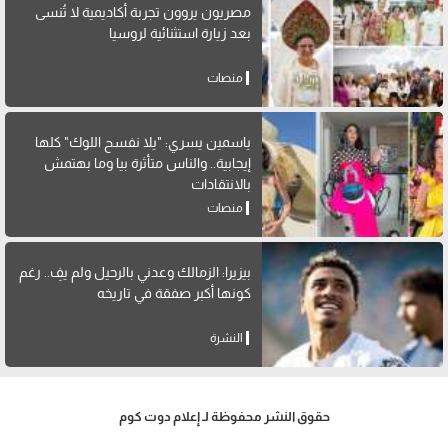
مصريون يروون تجربة أكاديمية لا تُنسى
بعد زيارة استثنائية لروسيا
منصات
ياسمين يسري: "يلا نفسح اللوك" كلها
إيجابية.. والناس متأثرة بيا وما بهتمش
بالانتقادات
منصات
بيزيرا: الزمالك وعدني بالرحيل ولم يفِ.. رغم
كونها أكبر صفقة في تاريخه
النشرة
حقوق النشر محفوظة لـ إعلام دوت كوم