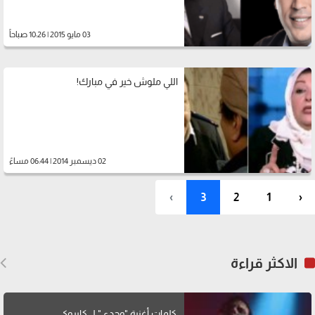
03 مايو 2015 | 10:26 صباحاً
اللي ملوش خير في مبارك!
02 ديسمبر 2014 | 06:44 مساءً
›
3
2
1
‹
الاكثر قراءة
كلمات أغنية "وحدي" لــ كايروكي