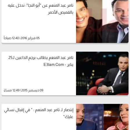
تامر عبد المنعم عن "أبو النجا": ندخل عليه
بالقميص الأحمر
05 فبراير 2016 | 12:48 صباحاً
تامر عبد المنعم يطالب برجم الداعين لـ25
يناير - E3lam.Com
09 ديسمبر 2015 | 12:49 مساءً
إنتصار لـ تامر عبد المنعم : " في إقبال نسائي
عليك"