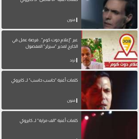
فنون
عبر "إعلام دوت كوم".. فرصة عمل في
الخارج لمدير "سيزلر" المفصول
ترند
كلمات أغنية "حاسب حاسب" لــ كايروكي
فنون
كلمات أغنية "الف مراية" لــ كايروكي