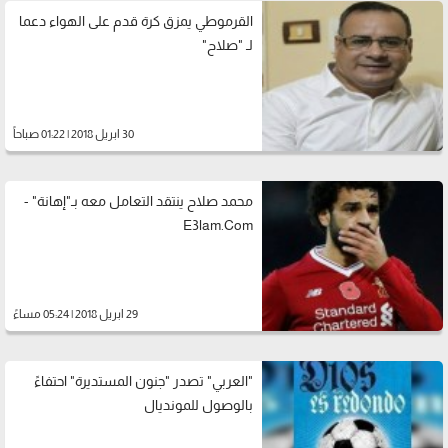
القرموطي يمزق كرة قدم على الهواء دعما
لـ "صلاح"
30 ابريل 2018 | 01:22 صباحاً
محمد صلاح ينتقد التعامل معه بـ"إهانة" -
E3lam.Com
29 ابريل 2018 | 05:24 مساءً
"العربي" تصدر "جنون المستديرة" احتفاءً
بالوصول للمونديال