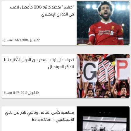
"صلاح" يحصد جائزة BBC كأفضل لاعب
في الدوري الإنجليزي
22 ابريل 2018 | 07:12 مساءً
تعرف على ترتيب مصر بين الدول الأكثر طلبا
لتذاكر المونديال
19 ابريل 2018 | 11:47 مساءً
بمناسبة كأس العالم.. وثائقي نادر عن نادي
الإسماعيلي - E3lam.Com