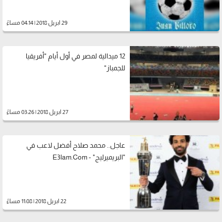
29 ابريل 2018 | 04:14 مساءً
12 ميدالية لمصر في أول أيام "أفريقيا
للجمباز"
27 ابريل 2018 | 03:26 مساءً
عاجل.. محمد صلاح أفضل لاعب في
"البريميرليج" - E3lam.Com
22 ابريل 2018 | 11:08 مساءً