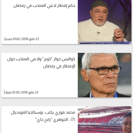
حكم إفطار لاعبي المنتخب في رمضان
23 مايو 2018 | 01:02 مساءً
كواليس حوار "كوبر" ولاعبي المنتخب حول
الإفطار في رمضان
23 مايو 2018 | 01:38 صباحاً
محمد فوزي يكتب: نوستالجيا المونديال
(7).. الجوهري "رايح جاي"