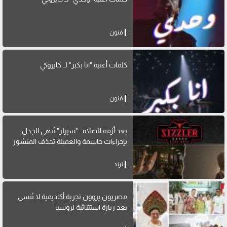
فنون
كلمات أغنية "انا بكبر" لــ كايروكي
فنون
بعد أزمة الصلاة.. "سيزلر" تُنهي الجدل
بإجراءات حاسمة والعميلة تحذف المنشور
ترند
مصريون يروون تجربة أكاديمية لا تُنسى
بعد زيارة استثنائية لروسيا