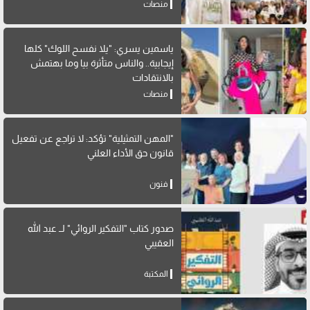
منصات
ياسمين يسري: "يلا نفسح اللوك" كلها
إيجابية.. والناس متأثرة بيا وما بهتمش
بالانتقادات
منصات
"المهن التمثيلية" تؤكد: لا تراجع عن تفعيل
قانون حق الأداء العلني
فنون
صدور كتاب "التفكير الروائي" لــ عبد الله
العقيبي
المكتبة