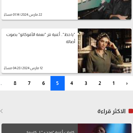
22 مارس 2024 | 01:14 مساءً
"يا حظ".. أغنية تتر "نعمة الأفوكاتو" بصوت
أصالة
12 مارس 2024 | 04:28 مساءً
..
8
7
6
5
4
3
2
1
‹
الاكثر قراءة
كلمات أغنية "وحدي" لــ كايروكي