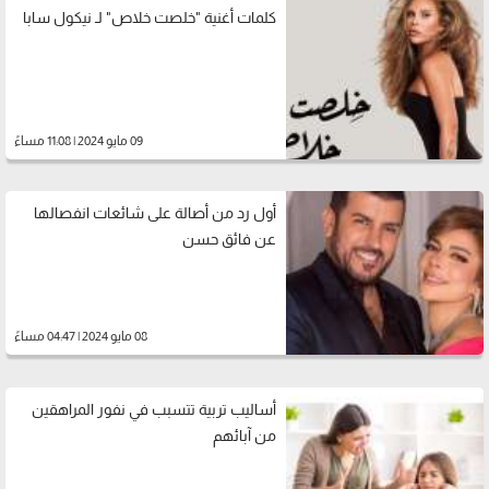
كلمات أغنية "خلصت خلاص" لـ نيكول سابا
09 مايو 2024 | 11:08 مساءً
أول رد من أصالة على شائعات انفصالها
عن فائق حسن
08 مايو 2024 | 04:47 مساءً
أساليب تربية تتسبب في نفور المراهقين
من آبائهم