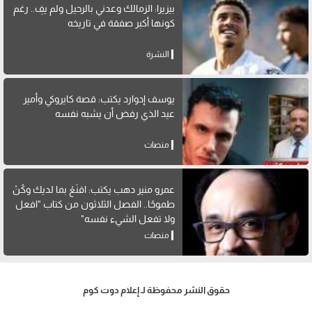
بيزيرا: الزمالك وعدني بالرحيل ولم يفِ.. رغم
كونها أكبر صفقة في تاريخه
النشرة
يوسف إدوارد يكتب: قصة كايروكي وأمير
عيد الذي رفض أن يشبه نفسه
منصات
عمرو منير دهب يكتب: اقنَعْ بما لديك وكُنْ
طموحًا.. الفصل الثلاثون من كتاب "افعل
ولا تفعل الشيء نفسه"
منصات
حقوق النشر محفوظة لـ إعلام دوت كوم