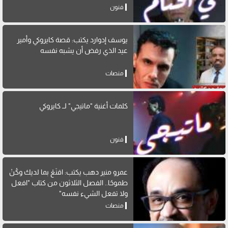
فنون
يوسف إدوارد يكتب: قصة كايروكي وأمير
عيد الذي رفض أن يشبه نفسه
منصات
كلمات أغنية "ماتيجي" لــ كايروكي
فنون
عمرو منير دهب يكتب: اقنَعْ بما لديك وكُنْ
طموحًا.. الفصل الثلاثون من كتاب "افعل
ولا تفعل الشيء نفسه"
منصات