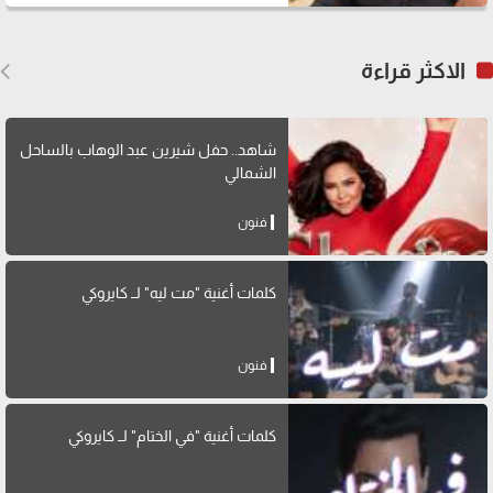
الاكثر قراءة
شاهد.. حفل شيرين عبد الوهاب بالساحل
الشمالي
فنون
كلمات أغنية "مت ليه" لــ كايروكي
فنون
كلمات أغنية "في الختام" لــ كايروكي