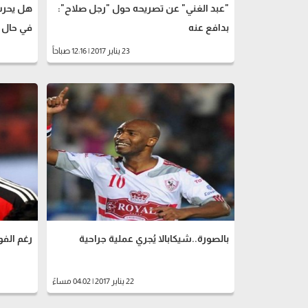
"عبد الغني" عن تصريحه حول "رجل صلاح":
هل يحرس
بدافع عنه
في حال 
23 يناير 2017 | 12:16 صباحاً
بالصورة..شيكابالا يُجري عملية جراحية
رغم الفو
22 يناير 2017 | 04:02 مساءً