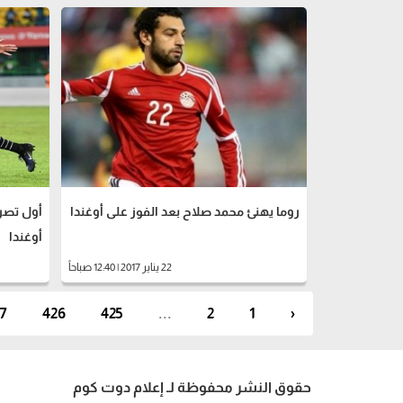
روما يهنئ محمد صلاح بعد الفوز على أوغندا
أول تصري
أوغندا
22 يناير 2017 | 12:40 صباحاً
7
426
425
...
2
1
‹
حقوق النشر محفوظة لـ إعلام دوت كوم