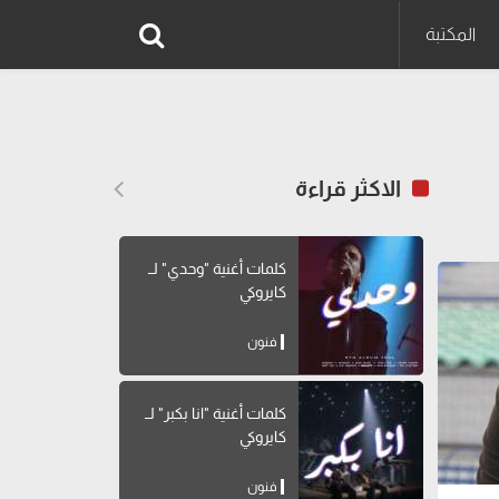
المكتبة
الاكثر قراءة
كلمات أغنية "وحدي" لــ
كايروكي
فنون
كلمات أغنية "انا بكبر" لــ
كايروكي
فنون