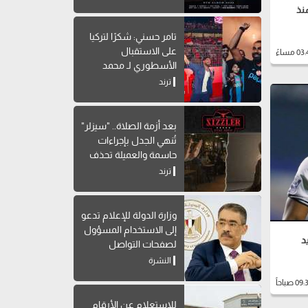
ميدو على bein sports منذ
تامر حسني: شكرًا لتركيا
على الاستقبال
الأسطوري لـ محمد
صلاح
ترند
بعد أزمة الصلاة.. "سيزلر"
تُنهي الجدل بإجراءات
حاسمة والعميلة تحذف
المنشور
ترند
وزارة الدولة للإعلام تدعو
إلى الاستخدام المسؤول
لصفحات التواصل
الاجتماعي
النشرة
للاستعلام عن الأرقام