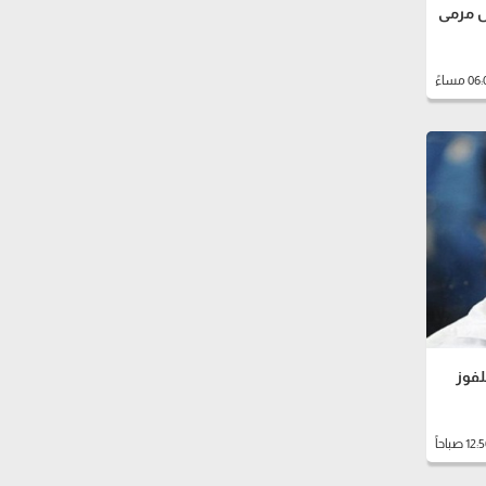
س مرمى
لفوز