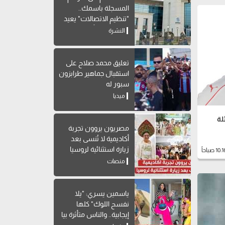
المسجلة باسمك..
"تنظيم الاتصالات" يعيد
إتاحة خدمة "أرقامي" عبر
النشرة
My NTRA
تعليق محمد صلاح على
استقبال جماهير طرابزون
سبور له
ميديا
مصريون يروون تجربة
أكاديمية لا تُنسى بعد
زيارة استثنائية لروسيا
منصات
ياسمين يسري: "يلا
نفسح اللوك" كلها
إيجابية.. والناس متأثرة بيا