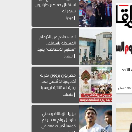
استقبال جماهير طرابزون
سبور له
ميديا
للاستعلام عن الأرقام
المسجلة باسمك..
"تنظيم الاتصالات" يعيد
إتاحة خدمة "أرقامي" عبر
النشرة
My NTRA
الأحد
مصريون يروون تجربة
أكاديمية لا تُنسى بعد
زيارة استثنائية لروسيا
منصات
بيزيرا: الزمالك وعدني
بالرحيل ولم يفِ.. رغم
كونها أكبر صفقة في