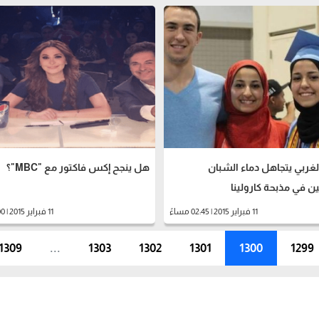
 الغربي يتجاهل دماء الشبان
هل ينجح إكس فاكتور مع "MBC"؟
11 فبراير 2015 | 02:45 مساءً
11 فبراير 2015 | 01:00 مساءً
1309
...
1303
1302
1301
1300
1299