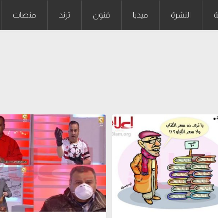
ة
النشرة
ميديا
فنون
ترند
منصات