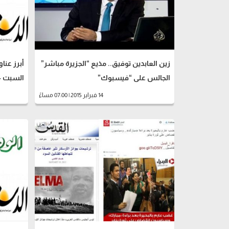
زين العابدين توفيق.. مذيع “الجزيرة مباشر”
أبرز عنا
الجالس على “فيسبوك”‬‎
السبت 14 فبراير
14 فبراير 2015 | 07:00 مساءً