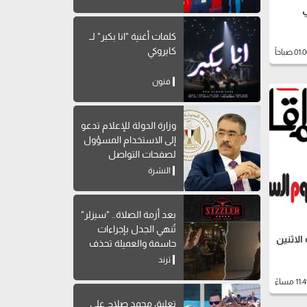
كلمات أغنية "انا بكبر" لــ
كايروكي
فنون
وزارة الدولة للإعلام تدعو
إلى الاستخدام المسؤول
لصفحات التواصل
الاجتماعي
النشرة
بعد أزمة الصلاة.. "سيزلر"
تُنهي الجدل بإجراءات
الاثنين
حاسمة والعميلة تحذف
المنشور
ترند
تعليق محمد صلاح على