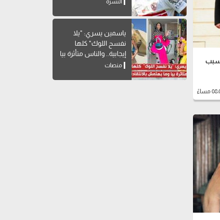
تاريخه
النشرة
ياسمين يسري: "يلا
نفسح اللوك" كلها
إيجابية.. والناس متأثرة بيا
بسبب
وما بهتمش بالانتقادات
منصات