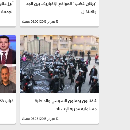
"بركان غضب" المواقع الإخبارية.. بين الجد
أبرز عنا
والابتذال
الجمعة 13 فبراير
13 فبراير 2015 | 03:00 مساءً
4 فنانون يحملون السيسي والداخلية
غياب ذكرى ا
مسئولية مجزرة الإستاد
12 فبراير 2015 | 05:26 مساءً