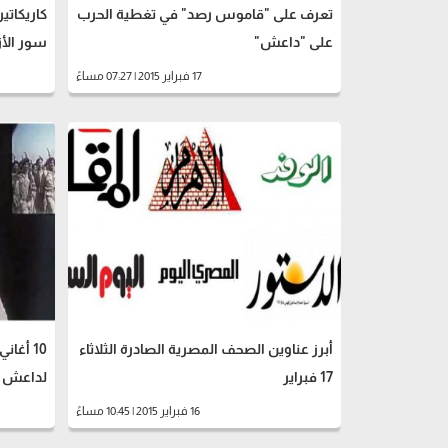
تعرف على "قاموس رصد" في تغطية الحرب
كاريكاتي
على "داعش"
سور الأز
17 فبراير 2015 | 07:27 مساءً
أبرز عناوين الصحف المصرية الصادرة الثلاثاء
10 أغا
17 فبراير
لداعش في
16 فبراير 2015 | 10:45 مساءً