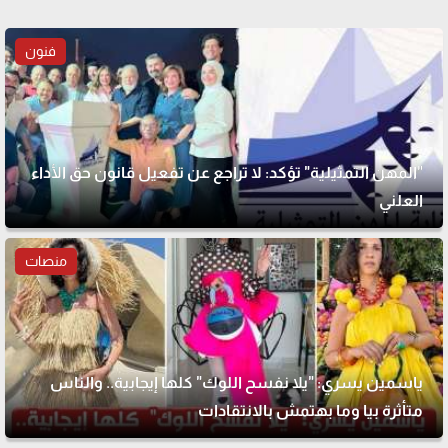
فنون
"المهن التمثيلية" تؤكد: لا تراجع عن تفعيل قانون حق الأداء
العلني
منصات
ياسمين يسري: "يلا نفسح اللوك" كلها إيجابية.. والناس
متأثرة بيا وما بهتمش بالانتقادات