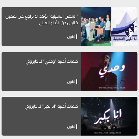
"المهن التمثيلية" تؤكد: لا تراجع عن تفعيل
قانون حق الأداء العلني
فنون
كلمات أغنية "وحدي" لــ كايروكي
فنون
كلمات أغنية "انا بكبر" لــ كايروكي
فنون