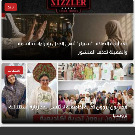
ترند
بعد أزمة الصلاة.. "سيزلر" تُنهي الجدل بإجراءات حاسمة
والعميلة تحذف المنشور
منصات
مصريون يروون تجربة أكاديمية لا تُنسى بعد زيارة استثنائية
لروسيا