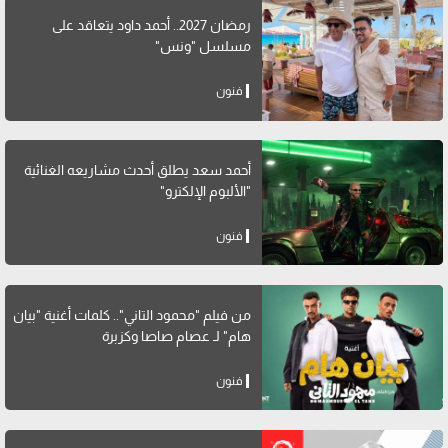
رمضان 2027.. أحمد داود يتعاقد على
مسلسل "ونس"
فنون
أحمد سعد يطلق أحدث مشاريعه الغنائية
"الألبوم الإلكترو"
فنون
من فيلم "محمود التاني".. كلمات أغنية "بيان
هام" لـ عصام صاصا وكزبرة
فنون