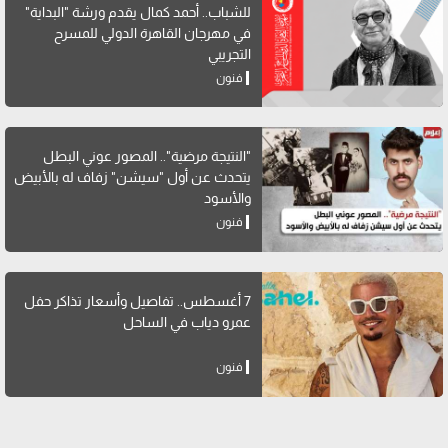
للشباب.. أحمد كمال يقدم ورشة "البداية"
في مهرجان القاهرة الدولي للمسرح
التجريبي
فنون
"النتيجة مرضية".. المصور عوني البطل
يتحدث عن أول "سيشن" زفاف له بالأبيض
والأسود
فنون
7 أغسطس.. تفاصيل وأسعار تذاكر حفل
عمرو دياب في الساحل
فنون