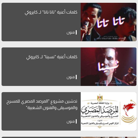
كلمات أغنية "تاتا تاتا" لــ كايروكي
فنون
كلمات أغنية "نسينا" لــ كايروكي
فنون
تدشين مشروع "المرصد المصري للمسرح
والموسيقى والفنون الشعبية"
فنون