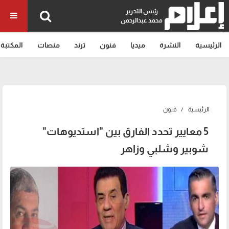
رئيس التحرير
محمد عبدالرحمن
الرئيسية
النشرة
ميديا
فنون
ترند
منصات
المكتبة
الرئيسية
فنون
5 معايير تحدد الفارق بين "استديوهات"
شوبير وشلبي وزاهر