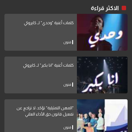
الاكثر قراءة
كلمات أغنية "وحدي" لــ كايروكي
فنون
كلمات أغنية "انا بكبر" لــ كايروكي
فنون
"المهن التمثيلية" تؤكد: لا تراجع عن
تفعيل قانون حق الأداء العلني
فنون