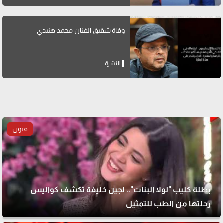
وفاة شقيق الفنان محمد هنيدي
النشرة
فنون
بطلة كليب "لولا البنات".. لجين خليفة تكشف كواليس
رحلتها من الطب للتمثيل