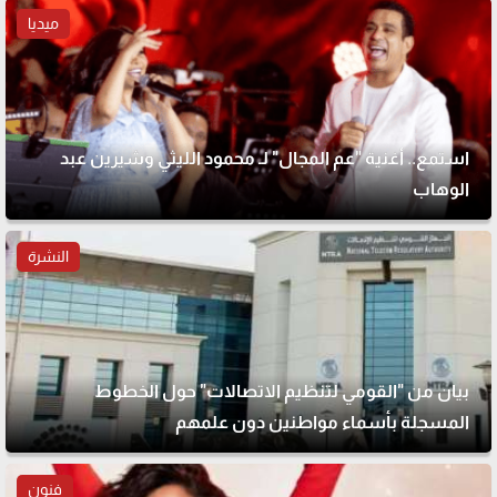
ميديا
استمع.. أغنية "عم المجال" لـ محمود الليثي وشيرين عبد
الوهاب
النشرة
بيان من "القومي لتنظيم الاتصالات" حول الخطوط
المسجلة بأسماء مواطنين دون علمهم
فنون