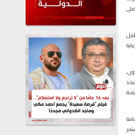
ضلى
طفل
اية
ون،
تخذ
لحة
امة
ثمر