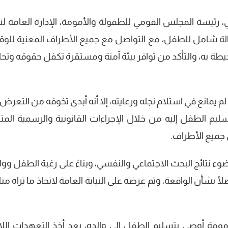
 رئيسة المجلس القومي للطفولة والأمومة، الإدارة العامة لن
لة شامل للطفل، مع التواصل مع جميع الأطراف المعنية للو
حيطة به، والتأكد من توافر بيئة آمنة ومستقرة تكفل حقوقه وتح
 يمانع في استلام نجله ورعايته، إلا أنه أبدى تخوفه من التعرض
تسليم الطفل إليه من خلال الإجراءات القانونية والرسمية المتب
جميع الأطراف.
وء نتائج البحث الاجتماعي والنفسي، وبناءً على رغبة الطفل ووا
ا بشأن الواقعة، وتم عرضه على النيابة العامة لاتخاذ ما تراه منا
مة أوصى بتسليم الطفل إلى والده، بعد أخذ التعهدات اللا