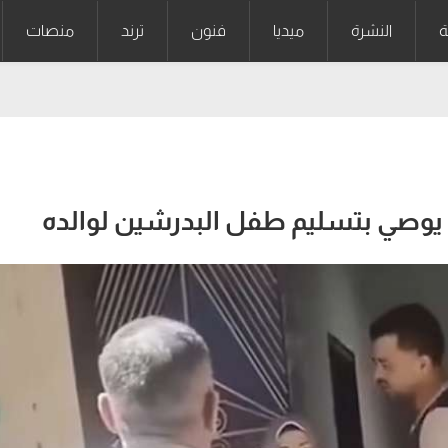
ة
النشرة
ميديا
فنون
ترند
منصات
 يوصي بتسليم طفل البدرشين لوالده