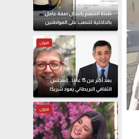
ضبط المتهم بانتحال صفة عامل
بالداخلية للنصب على المواطنين
فنون
بعد أكثر من 15 عامًا.. المجلس
الثقافي البريطاني يعود شريكًا
لمهرجان القاهرة للمسرح التجريبي
فنون