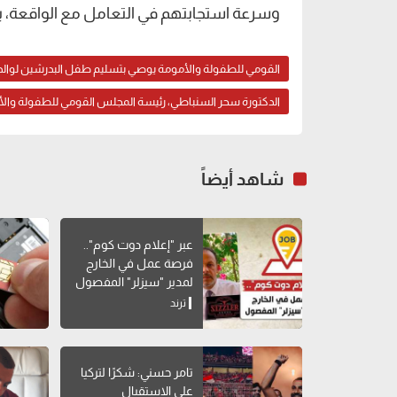
وسرعة استجابتهم في التعامل مع الواقعة، ب
القومي للطفولة والأمومة يوصي بتسليم طفل البدرشين لوالد
الدكتورة سحر السنباطي، رئيسة المجلس القومي للطفولة وال
شاهد أيضاً
عبر "إعلام دوت كوم"..
فرصة عمل في الخارج
لمدير "سيزلر" المفصول
ترند
تامر حسني: شكرًا لتركيا
على الاستقبال