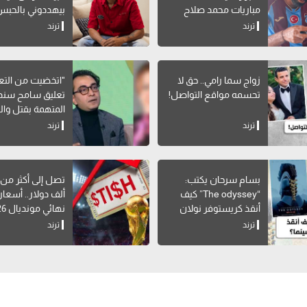
مباريات محمد صلاح
بيهددوني بالحبس
بالدوري التركي؟
ترند
ترند
زواج سما رامي.. حق لا
"اتخضيت من التع
تحسمه مواقع التواصل!
تعليق سامح سند
المتهمة بقتل وال
بالإسكندرية
ترند
ترند
بسام سرحان يكتب:
“The odyssey” كيف
ألف دولار.. أسعار 
أنقذ كريستوفر نولان
نهائي مونديال 2026
السينما؟
ترند
ترند