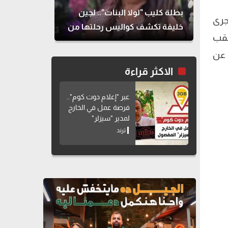
بطلة كليب "لولا البنات".. لجين
جرى
خليفة تكشف كواليس رحلتها من
عقب
الطب للتمثيل
 عن
الاكثر قراءة
عبر "إعلام دوت كوم"..
فرصة عمل في الخارج
لمدير "سيزلر"
المفصول
ترند