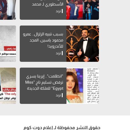
الأسطوري لـ محمد
صلاح
ترند
بسبب تنبيه الزلزال.. عمرو
محمود ياسين: المجد
للأندرويد!
ترند
"اتظلمت".. إيرينا يسري
ترفض تسليم تاج "Miss
Egypt" للملكة الجديدة
ترند
حقوق النشر محفوظة لـ إعلام دوت كوم