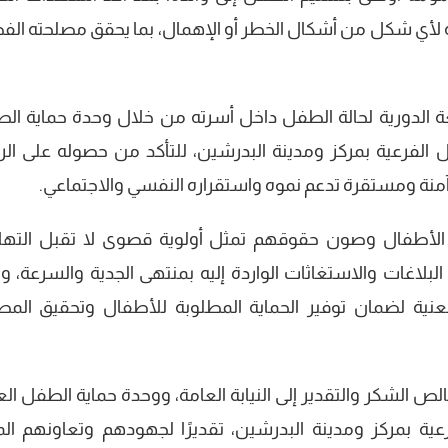
 لأي شكل من أشكال الخطر أو الإهمال، بما يحقق مصلحته الف
ة الدورية لحالة الطفل داخل أسرته من خلال وحدة حماية ال
 الفرعية بمركز ومدينة البدرشين، للتأكد من حصوله على الرع
ة آمنة ومستقرة تدعم نموه واستقراره النفسي والاجتماعي.
الأطفال وصون حقوقهم تمثل أولوية قصوى لا تقبل التها
اغات والاستغاثات الواردة إليه بمنتهى الجدية والسرعة، وي
معنية لضمان توفير الحماية المطلوبة للأطفال وتحقيق المص
ص الشكر والتقدير إلى النيابة العامة، ووحدة حماية الطفل الع
ية بمركز ومدينة البدرشين، تقديرًا لجهودهم وتعاونهم الم