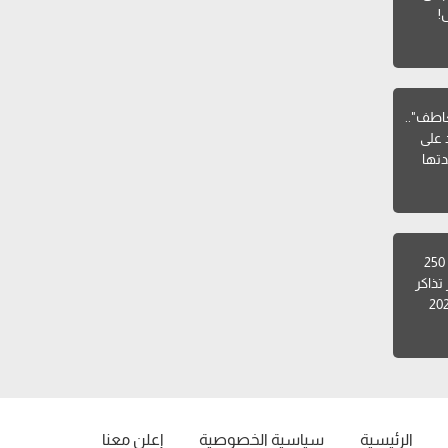
!
اطف"..
 على
دتها
تصل إلى أكثر من 250
تذاكر
الرئيسية
سياسية الخصوصية
إعلن معنا