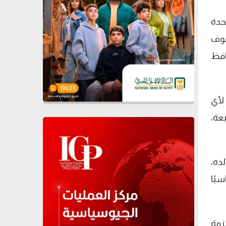
جدة
قوف
افظ
 لأي
عة،
لده،
سبًا
زمة