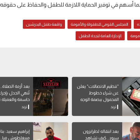
ما أسهم في توفير الحماية اللازمة للطفل والحفاظ على حقوقه.
ه
المجلس القومي للطفولة والأمومة
واقعة طفل البدرشين
أمومة
الإدارة العامة لنجدة الطفل
"تنظيم الاتصالات" يعلن
بعد أزمة الصلاة.. 
عن شراء خطوط
تُنهي الجدل بإجرا
المحمول ببصمة الوجه
حاسمة والعميلة 
المنشور
ترند
ترند
بعد انتقاله لطرابزون
إبراهيم سعيد: بنا
سبور.. كيف تشاهد
مبيغلطوش فيا..