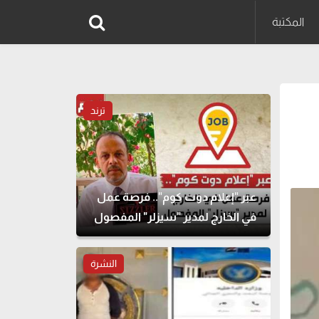
المكتبة
ترند
عبر "إعلام دوت كوم".. فرصة عمل
في الخارج لمدير "سيزلر" المفصول
النشرة