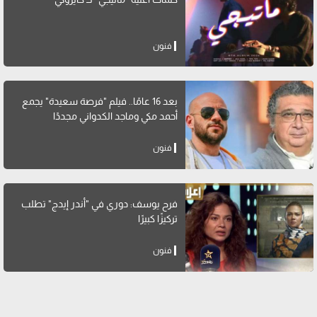
فنون
بعد 16 عامًا.. فيلم "فرصة سعيدة" يجمع
أحمد مكي وماجد الكدواني مجددًا
فنون
فرح يوسف: دوري في "أندر إيدج" تطلب
تركيزًا كبيرًا
فنون