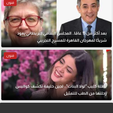
فنون
بعد أكثر من 15 عامًا.. المجلس الثقافي البريطاني يعود
شريكًا لمهرجان القاهرة للمسرح التجريبي
فنون
بطلة كليب "لولا البنات".. لجين خليفة تكشف كواليس
رحلتها من الطب للتمثيل