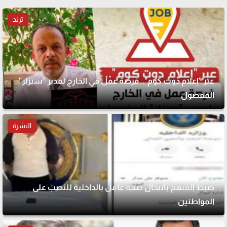
ترند
عبر "إعلام دوت كوم".. فرصة عمل في الخارج لمدير "سيزلر"
المفصول
النشرة
ضبط المتهم بانتحال صفة عامل بالداخلية للنصب على
المواطنين