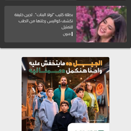
بطلة كليب "لولا البنات".. لجين خليفة
تكشف كواليس رحلتها من الطب
للتمثيل
فنون