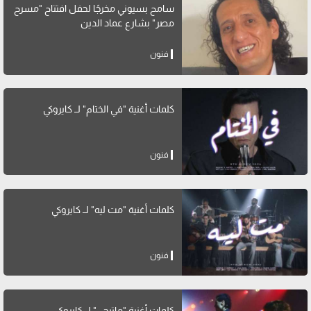
سامح بسيوني مخرجًا لحفل افتتاح "مسرح
مصر" بشارع عماد الدين
فنون
كلمات أغنية "في الختام" لــ كايروكي
فنون
كلمات أغنية "مت ليه" لــ كايروكي
فنون
كلمات أغنية "ماتيجي" لــ كايروكي