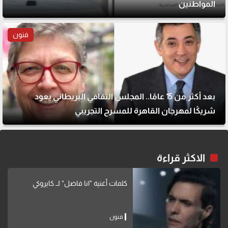
المواطنين
فنون
بعد أكثر من 15 عامًا.. المجلس الثقافي البريطاني يعود
شريكًا لمهرجان القاهرة للمسرح التجريبي
الاكثر قراءة
كلمات أغنية "انا فاضل" لــ كايروكي
فنون