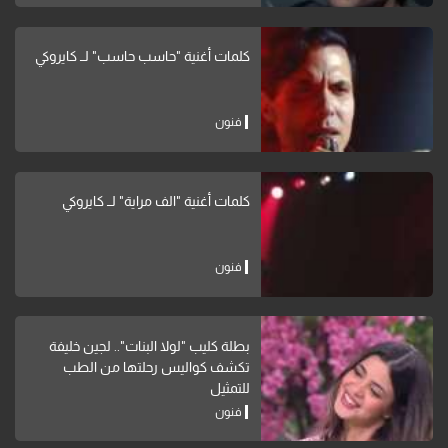
كلمات أغنية "حاسب حاسب" لــ كايروكي
فنون
كلمات أغنية "الف مراية" لــ كايروكي
فنون
بطلة كليب "لولا البنات".. لجين خليفة
تكشف كواليس رحلتها من الطب
للتمثيل
فنون