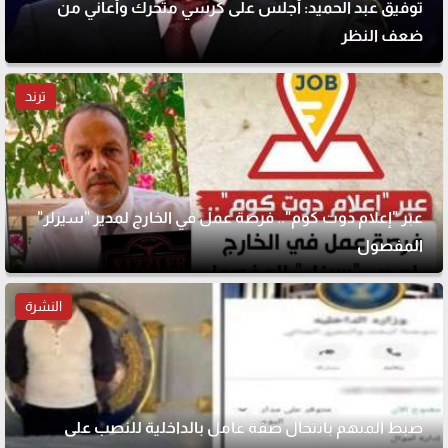
توفيق عبد الحميد: أجلس على كرسي متحرك وأعاني من
ضعف النظر
ترند
عبر "إعلام دوت كوم".. فرصة عمل في الخارج لمدير "سيزلر"
المفصول
النشرة
ضبط المتهم بانتحال صفة عامل بالداخلية للنصب على