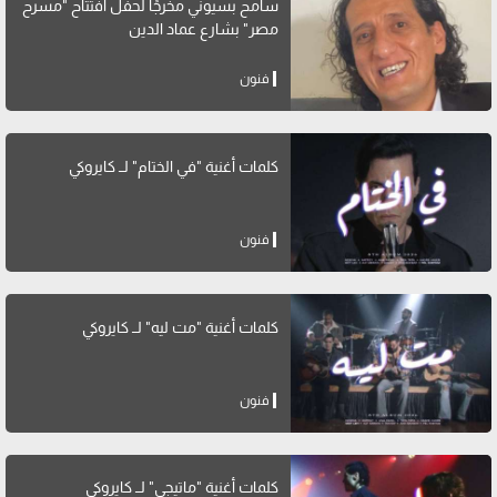
سامح بسيوني مخرجًا لحفل افتتاح "مسرح
مصر" بشارع عماد الدين
فنون
كلمات أغنية "في الختام" لــ كايروكي
فنون
كلمات أغنية "مت ليه" لــ كايروكي
فنون
كلمات أغنية "ماتيجي" لــ كايروكي