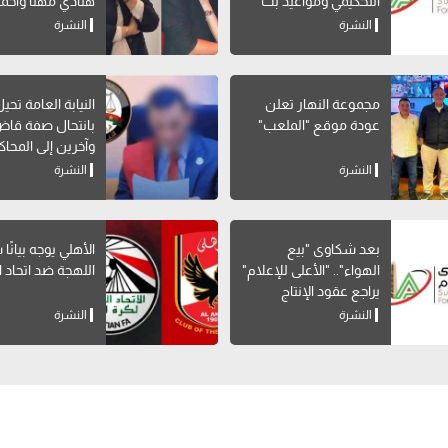
التحكيمي ومواعيد بث
هنادي مهنا وأحمد
البرامج الرياضية
صالح
النشرة
النشرة
مجموعة النهار تعلن
النيابة العامة تحي
عودة موقع "الملعب"
بانتحال صفة قاض
وآخرين إلى المحاك
النشرة
النشرة
بعد شكاوى "بيع
الأهلي يوجه بيانًا
الهواء".. "الأعلى للإعلام"
اللهجة ضد اتحاد ا
يراجع عقود الإنتاج
المشترك بالقنوات
النشرة
النشرة
الخاصة لوقف المخالفات