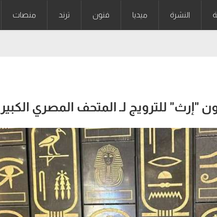
ة
النشرة
ميديا
فنون
ترند
منصات
إرث" للترويج لـ المتحف المصري الكبير