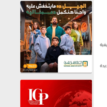
قية
يدة