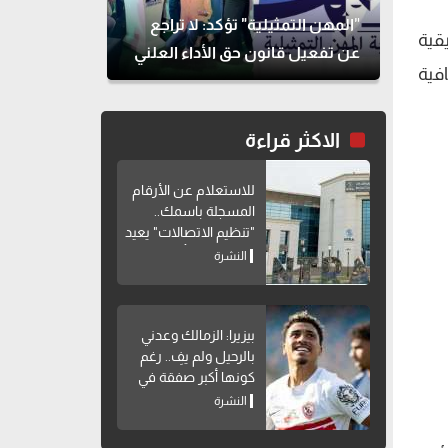
"المهن التمثيلية" تؤكد: لا تراجع
ة حملة تسويقية
عن تفعيل قانون حق الأداء العلني
فية
الاكثر قراءة
للاستعلام عن الأرقام
المسجلة باسمك..
"تنظيم الاتصالات" يعيد
إتاحة خدمة "أرقامي"
النشرة
عبر My NTRA
بيزيرا: الزمالك وعدني
بالرحيل ولم يفِ.. رغم
كونها أكبر صفقة في
تاريخه
النشرة