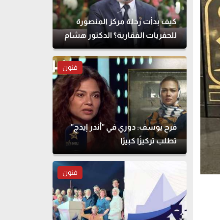
كيف بدأت رحلة مركز المنصورة
للحفريات الفقارية؟ الدكتور هشام
سلام يوضح
فنون
فرح يوسف: دوري في "أندر إيدج"
تطلب تركيزًا كبيرًا
فنون