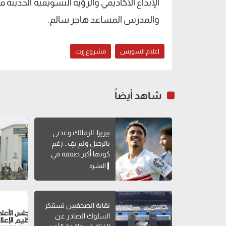
الإبداع الأكاديمي والرؤية التسويقية الحديث
والمدرس المساعد هاجر سالم.
اعلام السويس
مشروع إرث
شاهد أيضاً
بيزيرا: الزمالك وعدني
بالرحيل ولم يفِ.. رغم
كونها أكبر صفقة في
تاريخه
النشرة
نقابة الصحفيين تستنكر
السلوك الصادر عن