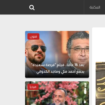
المكتبة
فنون
بعد 16 عامًا.. فيلم "فرصة سعيدة"
يجمع أحمد مكي وماجد الكدواني
مجددًا
ميديا