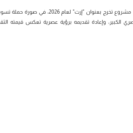
أطلق طلاب كلية الإعلام بجامعة السويس مشروع تخرج بعنوان "إرث" لعام 2026، في صور
صري الكبير، وإعادة تقديمه برؤية عصرية تعكس قيمته الثقا