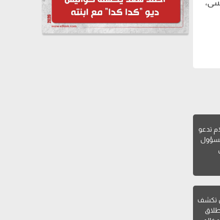
وسى،
ام تدعو
لمسؤول
ن تكشف
طلاق