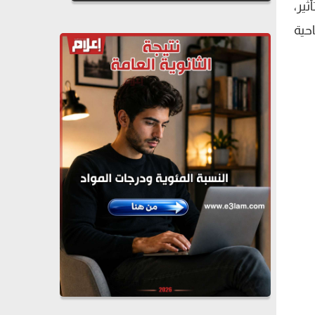
ير،
حية