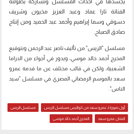
يجسدها في أحداث المسلسل وتشاركه بطولته
الفنانة تارا عماد وعبد العزيز مخيون وشريف
دسوقي وسما إبراهيم وأحمد عبد الحميد ومن إنتاج
صادق الصباح.
مسلسل "الريس" من تأليف ناصر عبد الرحمن وبتوقيع
المخرج أحمد خالد موسي، ويدور في أجواء من الدراما
الشعبية، ولكن في قالب مختلف عن ما قدمه عمرو
سعد بالموسم الرمضاني المصري في مسلسل "سيد
الناس".
أول صورة لـ عمرو سعد من كواليس مسلسل الريس
مسلسل الريس
الفنان عمرو سعد
المخرج أحمد خالد موسى