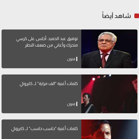
شاهد أيضاً
توفيق عبد الحميد: أجلس على كرسي
متحرك وأعاني من ضعف النظر
فنون
كلمات أغنية "الف مراية" لــ كايروكي
فنون
كلمات أغنية "حاسب حاسب" لــ كايروكي