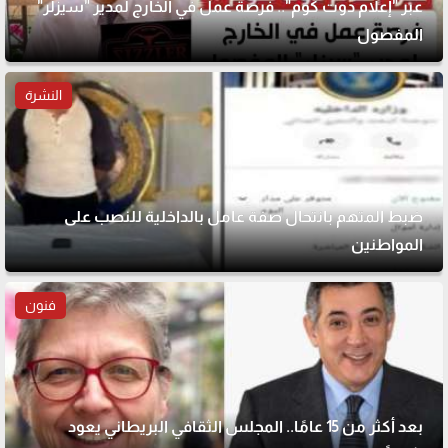
عبر "إعلام دوت كوم".. فرصة عمل في الخارج لمدير "سيزلر"
المفصول
النشرة
ضبط المتهم بانتحال صفة عامل بالداخلية للنصب على
المواطنين
فنون
بعد أكثر من 15 عامًا.. المجلس الثقافي البريطاني يعود