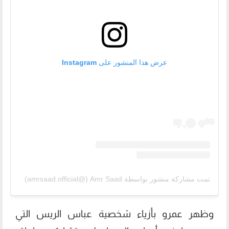
عرض هذا المنشور على Instagram
تمت مشاركة منشور بواسطة ‏‎Amr Saad‎‏ (@‏‎amrsaad.official‎‏)
وظهر عمرو بأزياء شخصية عباس الريس التي