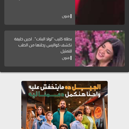
فنون
بطلة كليب "لولا البنات".. لجين خليفة
تكشف كواليس رحلتها من الطب
للتمثيل
فنون