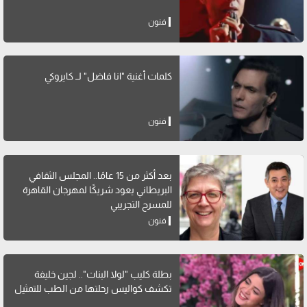
فنون
كلمات أغنية "انا فاضل" لــ كايروكي
فنون
بعد أكثر من 15 عامًا.. المجلس الثقافي
البريطاني يعود شريكًا لمهرجان القاهرة
للمسرح التجريبي
فنون
بطلة كليب "لولا البنات".. لجين خليفة
تكشف كواليس رحلتها من الطب للتمثيل