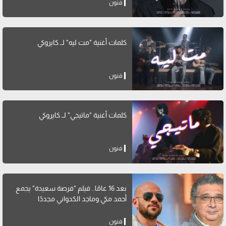
فنون
كلمات أغنية "مت ليه" لــ كايروكي
فنون
كلمات أغنية "ماتيجي" لــ كايروكي
فنون
بعد 16 عامًا.. فيلم "فرصة سعيدة" يجمع
أحمد مكي وماجد الكدواني مجددًا
فنون