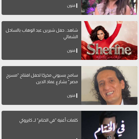
فنون
شاهد.. حفل شيرين عبد الوهاب بالساحل
الشمالي
فنون
سامح بسيوني مخرجًا لحفل افتتاح "مسرح
مصر" بشارع عماد الدين
فنون
كلمات أغنية "في الختام" لــ كايروكي