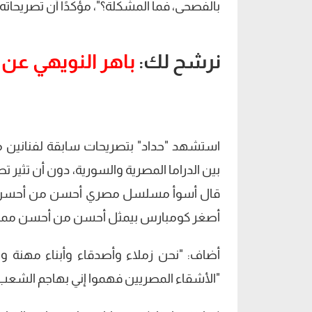
بالفصحى، فما المشكلة؟"، مؤكدًا أن تصريحاته
نرشح لك:
باهر النويهي عن 
استشهد "حداد" بتصريحات سابقة لفنانين
بين الدراما المصرية والسورية، دون أن تثير
قال أسوأ مسلسل مصري أحسن من أحسن م
أصغر كومبارس بيمثل أحسن من أحسن ممثل س
أضاف: "نحن زملاء وأصدقاء وأبناء مهنة وا
"الأشقاء المصريين فهموا إني بهاجم الشع