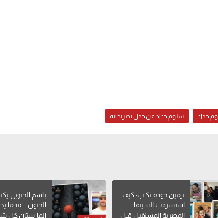
م حداد
سلوم حداد عن جدل تصريحاته
نرمين جودة تكتب: كيف
باسم الجنوبي يكت
استشرفت السينما
الجنون.. عندما يح
المصرية المستقبل قبل
المارستان كل ش