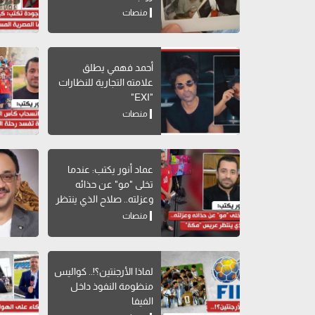
منصات
أحمد فهمي يطلق
علامته التجارية للنظارات
"EXI"
منصات
عماد أنور يكتب: عندما
تخلى "مو" عن حذائه
وعزلته.. صلاح الذي ينتظر
عريس "مكة"
منصات
لماذا الأرجنتين؟!.. كواليس
منظومة النفوذ داخل
الفيفا