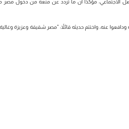
صل الاجتماعي، مؤكدًا أن ما تردد عن منعه من دخول مصر م
افعوا عنه، واختتم حديثه قائلاً: "مصر شقيقة وعزيزة وغالية 