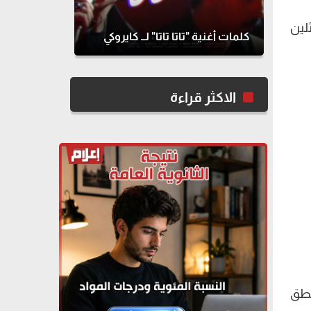
لين
كلمات أغنية "تاتا تاتا" لــ كايروكي
الاكثر قراءة
نطق