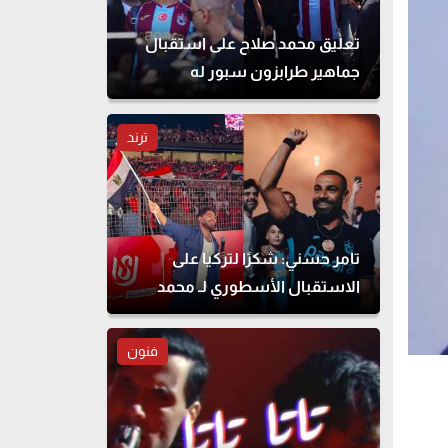
تعليق محمد صلاح على استقبال
جماهير طرابزون سبور له
ترند
تامر حسني: شكرًا لتركيا على
الاستقبال الأسطوري لـ محمد
صلاح
فنون