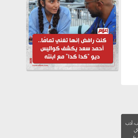
ب: أدب
كي
يء