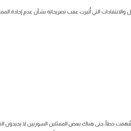
ل والانتقادات التي أُثيرت عقب تصريحاته بشأن عدم إجادة الممث
ني فُهمت خطأ، حتى هناك بعض الممثلين السوريين لا يجيدون ال