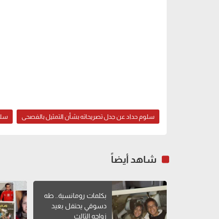
سلوم حداد عن جدل تصريحاته بشأن التمثيل بالفصحى
سلو
شاهد أيضاً
بكلمات رومانسية.. طه
دسوقي يحتفل بعيد
زواجه الثالث