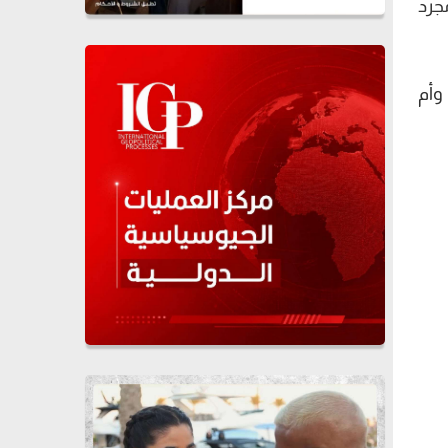
جرد
وأم