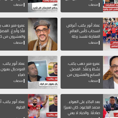
وقوعه؟
منصات
منصات
عماد أنور يكتب: أعراض
عمرو منير دهب ي
انسحاب كأس العالم..
قلِّدْ وأبدِعْ.. الف
المقارنة تفسد رحلة
والعشرون من كت
التعافي
"افعل ولا تفعل 
منصات
منصات
نفسه"
عمرو منير دهب يكتب:
عماد أنور يكتب:
بَسِّطْ وعَقِّدْ.. الفصل
المونديال بعيون 
السابع والعشرون من
ضياء
كتاب "افعل ولا تفعل
منصات
منصات
الشيء نفسه"
بعد البكاء على الهواء..
عماد أنور يكتب: أي
محمد القاعود: كان تعبيرًا
الحلوة
صادقًا.. والحياد لا يعني