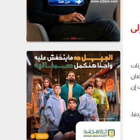
لى
نات
ضان
 إن
فا: