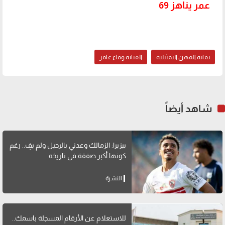
عمر يناهز 69
نقابة المهن التمثيلية
الفنانة وفاء عامر
شاهد أيضاً
بيزيرا: الزمالك وعدني بالرحيل ولم يفِ.. رغم
كونها أكبر صفقة في تاريخه
النشرة
للاستعلام عن الأرقام المسجلة باسمك..