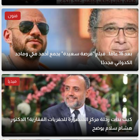
فنون
بعد 16 عامًا.. فيلم "فرصة سعيدة" يجمع أحمد مكي وماجد
الكدواني مجددًا
ميديا
كيف بدأت رحلة مركز المنصورة للحفريات الفقارية؟ الدكتور
هشام سلام يوضح