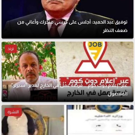
توفيق عبد الحميد: أجلس على كرسي متحرك وأعاني من
ضعف النظر
ترند
عبر "إعلام دوت كوم".. فرصة عمل في الخارج لمدير "سيزلر"
المفصول
النشرة