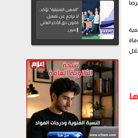
رصا
"المهن التمثيلية" تؤكد:
لا تراجع عن تفعيل
قانون حق الأداء العلني
مية
فنون
فاة
لال
ها