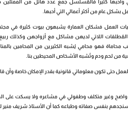
وأحبها كثيرا فالمُسلسل جمع عدد هائل من الممثلين 
 بشكل عام من أكثر أعمالي التي أحبها.
ت العمل فسُكان العمارة يشبهون بيوت كثيرة في مجتم
لمُطلقات اللاتي لديهن مشاكل مع أزواجهن وكذلك ربيع 
 محاماة فهو محامي يُشبه الكثيرين من المحامين بالمن
 من لحم ودم وتُشبه الأشخاص المحيطين بنا.
لعمل حتى تكون معلوماتي قانونية بقدر الإمكان خاصة وأن قا
اضح وغير متكلف وطفولي في مشاعره ولا يسكت على ال
ن سنجدهم بنفس صفاته وطباعه كما أن الأستاذ شريف منير 