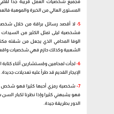
فجميع شخصيات العمل قريبة جدا لقلبي 
المستوى العالي من الخبرة والموهبة فالعمل
5-
لا أقصد رسائل براقة من خلال شخصيا
فشخصية ليلى تمثل الكثير من السيدات ا
الوفا المحامي الذي يجعل من شقته مكتب
الشعبية وكذلك حازم فهي شخصيات واقعية
6-
لجأت لمحامين ومُستشارين أثناء كتابة ا
الإيجار القديم قد طرأ عليه تعديلات جديدة.
7-
شخصية رمزي أحبها كثيرا فهو شخص و
فهو يشبهني كثيرا وإذا نظرنا لكبار الس
الدور بطريقة جيدة.