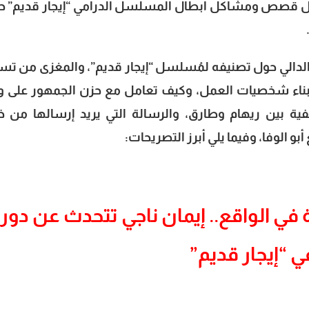
خلال قصص ومشاكل أبطال المسلسل الدرامي “إيجار قديم” ح
الدالي حول تصنيفه لمُسلسل “إيجار قديم”، والمغزى من تس
بناء شخصيات العمل، وكيف تعامل مع حزن الجمهور على و
ة بين ريهام وطارق، والرسالة التي يريد إرسالها من خ
و الوفا، وفيما يلي أبرز التصريحات:
 الواقع.. إيمان ناجي تتحدث عن دور
ي “إيجار قديم”