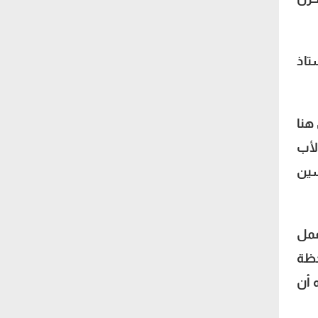
تاذ
هنا
لأب
سين
عمل
حظة
 أن