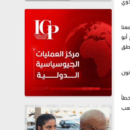
ذوي
عنا
أبو
اطق
نون
خطأ
لعب