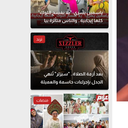
ياسمين يسري: "يلا نفسح اللوك"
كلها إيجابية.. والناس متأثرة بيا
وما بهتمش بالانتقادات
ترند
بعد أزمة الصلاة.. "سيزلر" تُنهي
الجدل بإجراءات حاسمة والعميلة
تحذف المنشور
منصات