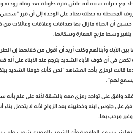
 مع جيرانه سببه أنه عاش فترة طويلة بعد وفاة زوجته وح
روف المحيطة به جعلته يعتاد على الوحدة إلى أن قرر “سحس”
سين أن الحياة مازال بها صداقات وعلاقات وعائلات من خ
يتغير وسط مزيج العمارة وسكانها.
بين الأباء وأبنائهم وكنت أريد أن أقول من خلالهما إن الطر
تكمن في أن خوف الأباء الشديد يترجم عند الأبناء على أنه ق
 قالت لرمزى بأحد المشاهد “نحن كأباء خوفنا الشديد بيت
يسمع لهم”.
 وافق على تواجد رمزي معه بالشقة لأنه على علم بأنه سي
 على جلوس ابنه وخطيبته بعد الزواج لأنه لا يتحمل بناء أ
وغير مرحب بها.
د منها شئ سوى الواقعية وأن الشعب المصرى شعب طيب ي