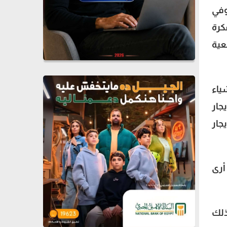
وفي
كرة
عية
ياء
جار
جار
أرى
ذلك