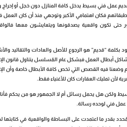
ديم عمل فني بسيط يدخل كافة المنازل دون خجل أو إحراج 
قاتهم فكان اهتمامي الأكبر وتوجهي منذ أن كان العمل ف
 حتى تكون واقعية يصدقونها ويتعايشون معها فالواق
كلمة “قديم” هو الرجوع للأصل والعادات والتقاليد والأش
كل أبطال العمل فبشكل عام المُسلسل يتناول قانون الإي
م وضعنا فيه القصص التي تخص كافة الأبطال خاصة وأن الإي
ية لأن تمليك العقارات كان للأغنياء فقط.
ط ولكن هل يحمل رسائل أم لا الجمهور هو من يحكم فأنا 
عمل فني لوحده رسالة.
د بقدر ما اعتمدت على البساطة والواقعية في كتابتها ل