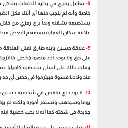
8-
تعامل رمزي في بداية الحلقات بشكل حاد
خاصة وأنه لم ينجب منها أي أبناء فكل الظ
يستضيفه بشقته وبدأ يرى رمزي من خلال ح
علاقة سكان العمارة ببعضهم البعض فبدأ 
9-
علاقة حسين بإبنه طارق تمثل العلاقة ما 
على حق ولا يوجد أحد منهما مُخطئ فالأزمة 
وقلت ذلك على لسان شخصية كاميليا عندما
عند ولادنا قسوة فبيترموا في حضن أي حد 
10-
لا يوجد أي تناقض في شخصية حسين فقد
يوما وسيذهب وتستقر أموره ولكنه لم يوافق
جديدة فى شقته كما أنه لا يحب خطيبة ابنه 
11-
تغلب حسين على حزنه بالغناء لا أقص