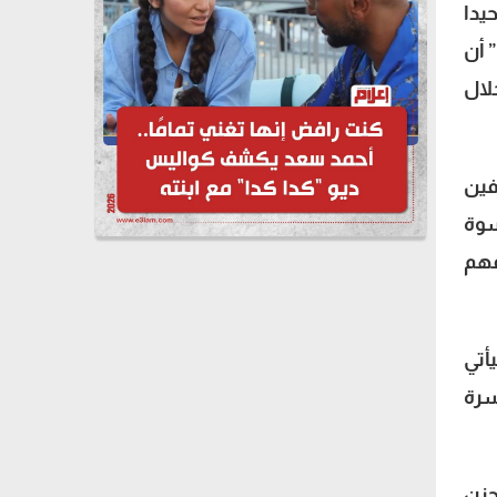
يدا
 أن
لال
فين
سوة
فهم
أتي
سرة
حزن