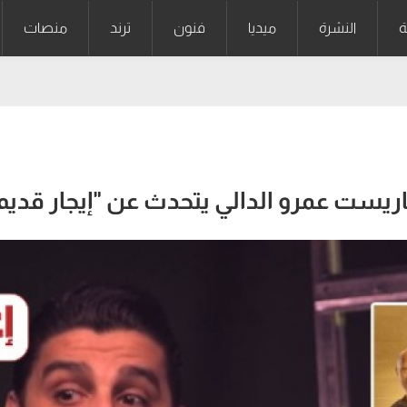
ة
النشرة
ميديا
فنون
ترند
منصات
اريست عمرو الدالي يتحدث عن "إيجار قديم