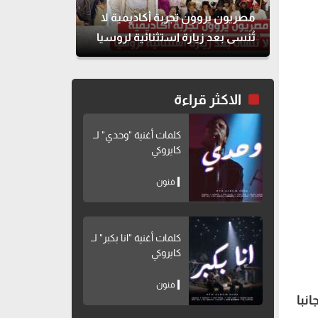
مصريون يروون تجربة أكاديمية لا
تُنسى بعد زيارة استثنائية لروسيا
الاكثر قراءة
كلمات أغنية "وحدي" لــ
كايروكي
فنون
كلمات أغنية "انا بكبر" لــ
كايروكي
فنون
نبا