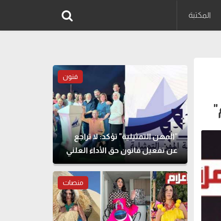
المكتبة
فنون
"
"المهن التمثيلية" تؤكد: لا تراجع
عن تفعيل قانون حق الأداء العلني
منصات