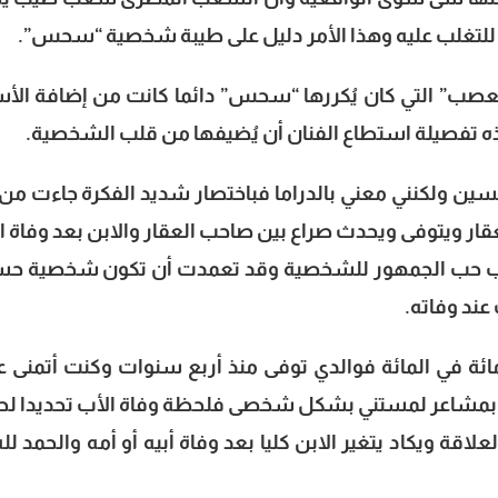
 للتغلب عليه وهذا الأمر دليل على طيبة شخصية “سحس”.
عصب” التي كان يُكررها “سحس” دائما كانت من إضافة الأس
هذه تفصيلة استطاع الفنان أن يُضيفها من قلب الشخصية.
ين ولكنني معني بالدراما فباختصار شديد الفكرة جاءت من 
ويتوفى ويحدث صراع بين صاحب العقار والابن بعد وفاة ا
بب حب الجمهور للشخصية وقد تعمدت أن تكون شخصية ح
عند وفاته.
ة في المائة فوالدي توفى منذ أربع سنوات وكنت أتمنى 
بمشاعر لمستني بشكل شخصى فلحظة وفاة الأب تحديدا ل
لاقة ويكاد يتغير الابن كليا بعد وفاة أبيه أو أمه والحمد لله