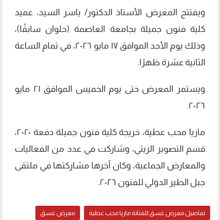
ويفتتح المعرض الأستاذ الدكتور/ ياسر السيد، عميد
كلية فنون جميلة بجامعة العاصمة (حلوان سابقًا)،
وذلك يوم الأحد الموافق ١٧ مايو ٢٠٢٦، في تمام الساعة
الثانية عشرة ظهرًا.
ويستمر المعرض حتى يوم الخميس الموافق ٢١ مايو
٢٠٢٦.
ماريا محب عطية، خريجة كلية فنون جميلة دفعة ٢٠٢٠،
قسم التصوير الزيتي، وشاركت في عدد من الفعاليات
والمعارض الجماعية، وكان آخرها مشاركتها في ملتقى
جبل الطير الدولي للفنون ٢٠٢٦.
تفاصيل معرض غسق للفنانة ماريا محب عطية
معرض غسق