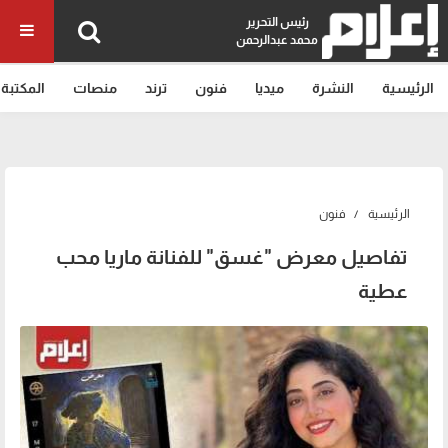
رئيس التحرير
محمد عبدالرحمن
الرئيسية
النشرة
ميديا
فنون
ترند
منصات
المكتبة
الرئيسية
فنون
تفاصيل معرض "غسق" للفنانة ماريا محب
عطية