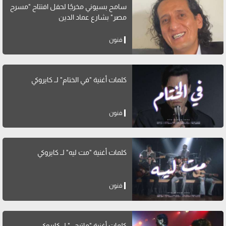
سامح بسيوني مخرجًا لحفل افتتاح "مسرح
مصر" بشارع عماد الدين
فنون
كلمات أغنية "في الختام" لــ كايروكي
فنون
كلمات أغنية "مت ليه" لــ كايروكي
فنون
كلمات أغنية "ماتيجي" لــ كايروكي