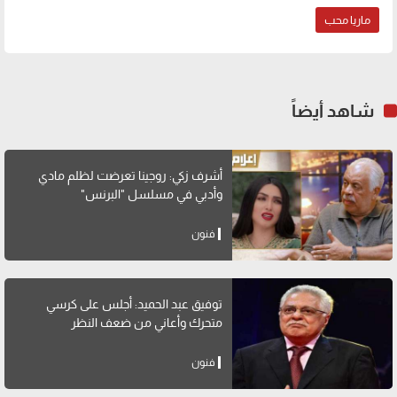
ماريا محب
شاهد أيضاً
أشرف زكي: روجينا تعرضت لظلم مادي
وأدبي في مسلسل "البرنس"
فنون
توفيق عبد الحميد: أجلس على كرسي
متحرك وأعاني من ضعف النظر
فنون