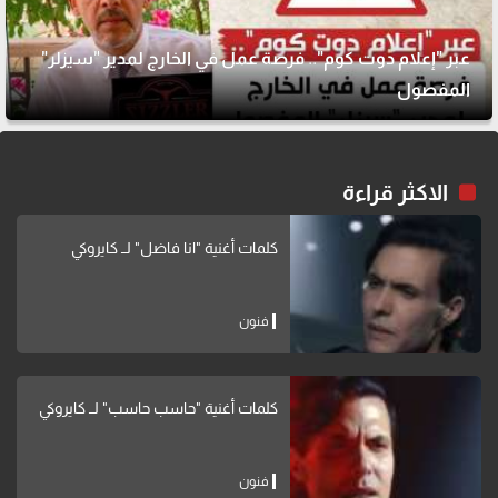
عبر "إعلام دوت كوم".. فرصة عمل في الخارج لمدير "سيزلر"
المفصول
الاكثر قراءة
كلمات أغنية "انا فاضل" لــ كايروكي
فنون
كلمات أغنية "حاسب حاسب" لــ كايروكي
فنون