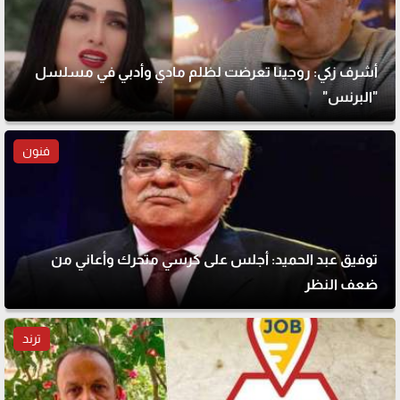
أشرف زكي: روجينا تعرضت لظلم مادي وأدبي في مسلسل
"البرنس"
فنون
توفيق عبد الحميد: أجلس على كرسي متحرك وأعاني من
ضعف النظر
ترند