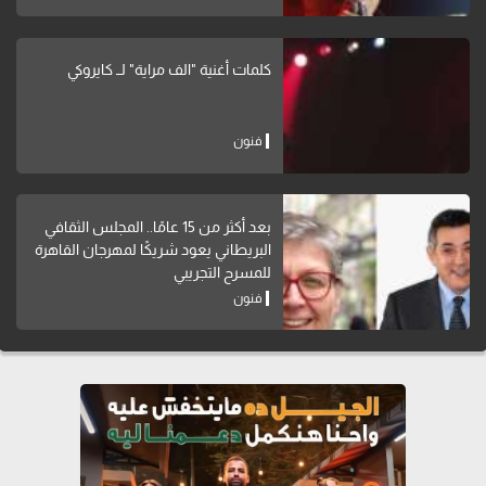
كلمات أغنية "الف مراية" لــ كايروكي
فنون
بعد أكثر من 15 عامًا.. المجلس الثقافي
البريطاني يعود شريكًا لمهرجان القاهرة
للمسرح التجريبي
فنون