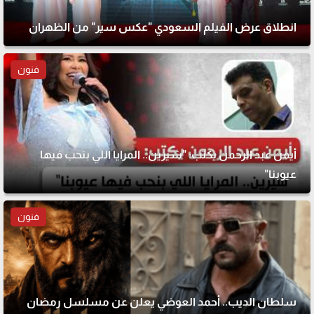
انطلاق عرض الفيلم السعودي "عكس سير" من الظهران
فنون
أيمن عبد الرحمن يكتب: "شيرين.. المرايا اللي بنحب فيها
عيوبنا"
فنون
سلطان الديب.. أحمد العوضي يعلن عن مسلسل رمضان