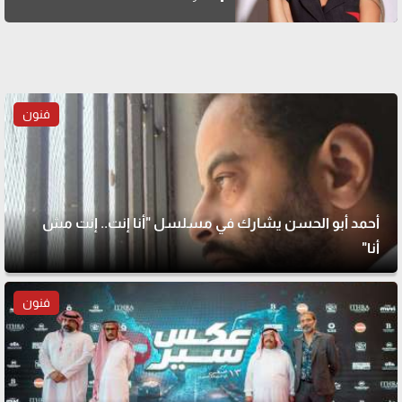
فنون
أحمد أبو الحسن يشارك في مسلسل "أنا إنت.. إنت مش
أنا"
فنون