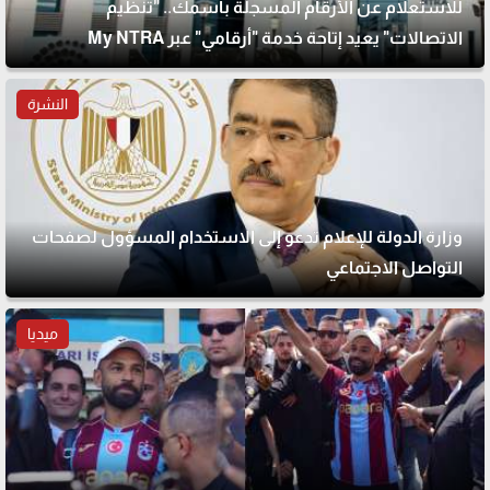
للاستعلام عن الأرقام المسجلة باسمك.. "تنظيم
الاتصالات" يعيد إتاحة خدمة "أرقامي" عبر My NTRA
النشرة
وزارة الدولة للإعلام تدعو إلى الاستخدام المسؤول لصفحات
التواصل الاجتماعي
ميديا