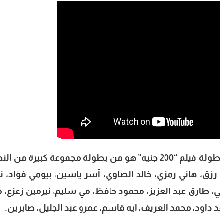
على صعيد آخر، تشارك إسعاد يونس في بطولة فيلم “200 جنيه” هو من بطولة مجموعة كبيرة من 
رزق، هاني رمزي، خالد الصاوي، آسر ياسين، بيومي فؤاد، ني
ي، طارق عبد العزيز، محمود حافظ، مي سليم، نيرمين زعزع، 
د داود، محمد العريف، آيه قاسم، عمرو عبد الجليل، صابرين.