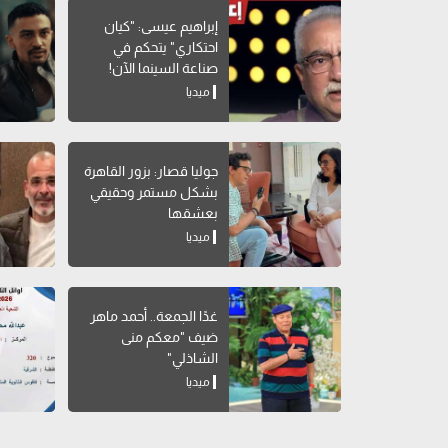
إبراهيم عيسى: "كيان
احتكاري" يتحكم في
صناعة السينما الآن!
ميديا
جوليا قصار: بزور القاهرة
بشكل مستمر وحقيقي
بعشقها
ميديا
غدًا الجمعة.. أحمد ماهر
ضيف "معكم منى
الشاذلي"
ميديا