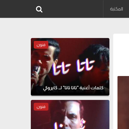
المكتبة
فنون
كلمات أغنية "تاتا تاتا" لــ كايروكي
فنون