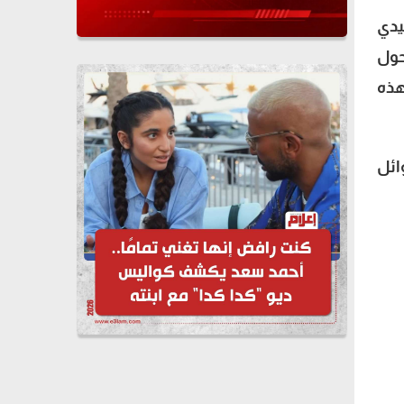
لكوميدي
حول
هذه
وائل