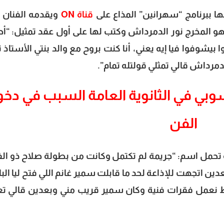
ا ببرنامج “سهرانين” المذاع على
قناة ON
ويقدمه الفنان أ
هو المخرج نور الدمرداش وكتب لها على أول عقد تمثيل: “أ
بيشوفوا فيا إيه يعني، أنا كنت بروح مع والد بنتي الأستاذ ن
مرداش قالي تمثلي قولتله تمام”.
ي في الثانوية العامة السبب في دخو
الفن
تحمل اسم: “جريمة لم تكتمل وكانت من بطولة صلاح ذو الف
ين اتجهت للإذاعة لحد ما قابلت سمير غانم اللي فتح ليا البا
ط نعمل فقرات فنية وكان سمير قريب مني وبعدين قالي تع