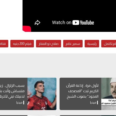
لم تكتمل
رئيسية
سمير غانم
صلاح ذو الفقار
فيلم 200 جنيه
قناة ON
لأول مرة.. إذاعة القرآن
بسبب الزلزال.. زيز
الكريم ثبث "المصحف
متنساش وأنت بتب
المجود" بصوت الشيخ
لدنيتك تبني لآخرت
محمود البنا
ميديا
ميديا