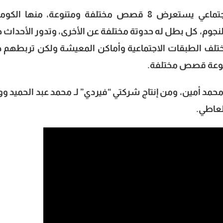
فيلم “200″ جنيه تدور أحداثه في إطار اجتماعي يستعرض 8 قصص مختلفة ومتنوعة، منها ا
نجوم، كل بطل له حدوتة مختلفة عن الأخرى، وتدور الأحداث 
مختلف الطبقات الاجتماعية وأماكن المعيشة ولكن تربطهم 
جموعة قصص مختلفة.
راج محمد أمين، ومن إنتاج شركتي “فيردي” لـ محمد عبد الحميد و
لعاطي.