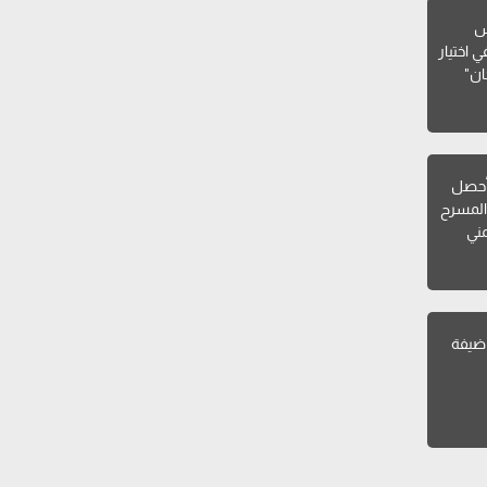
يس
 اختيار
ان"
أحصل
المسرح
مني
 ضيفة