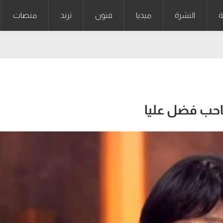
ة
النشرة
ميديا
فنون
ترند
منصات
حب فضل عليا