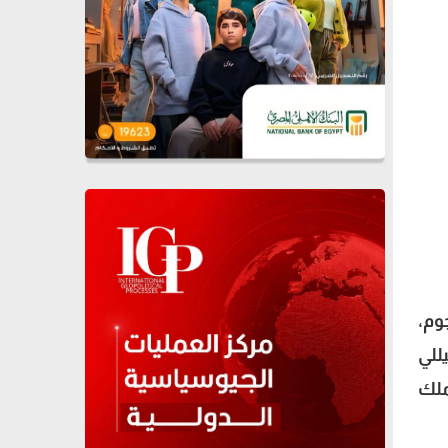
النجوم،
للي
ملك