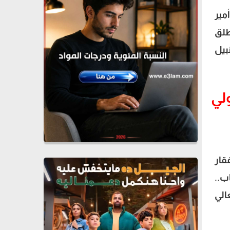
مير
طلق
بيل
لي
قار
ب..
الي