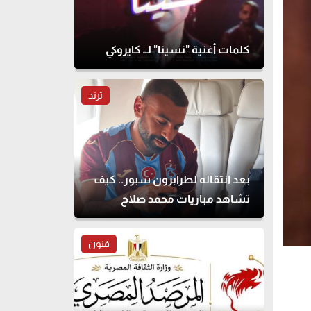
كلمات أغنية "نسينا" لــ كايروكي
ترند
بعد انتقاله لطرابزون سبور.. كيف
تشاهد مباريات محمد صلاح
بالدوري التركي؟
فنون