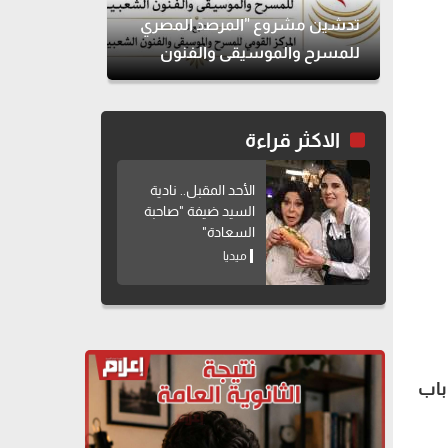
تدشين مشروع "المرصد المصري
للمسرح والموسيقى والفنون
الشعبية"
الاكثر قراءة
الأحد المقبل.. نادية
السيد ضيفة "صاحبة
السعادة"
ميديا
باب