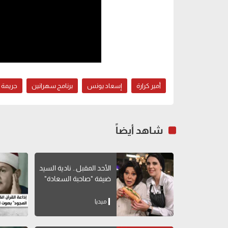
أمير كرارة
إسعاد يونس
برنامج سهرانين
جريمة 
شاهد أيضاً
الأحد المقبل.. نادية السيد
ضيفة "صاحبة السعادة"
ميديا