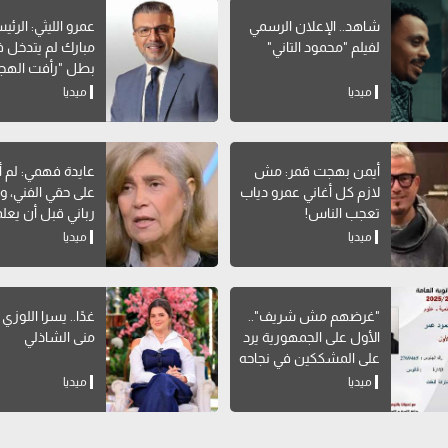
شاهد.. الإعلان الرسمي
عمرو الليثي: الرئ
لفيلم "محمود التاني"
مبارك لم يتدخل في
بطل "رأفت الهج
ميديا
ميديا
أيمن بهجت قمر: مش
عايدة فهمي: لم 
لازم كل أغاني عمرو دياب
على حقي الفني، و
تعجب الناس!
رباني قبل أن يعل
التمثيل
ميديا
ميديا
"غرضهم مش شريف"..
غدًا.. يسرا اللوزي
الأول على الجمهورية يرد
منى الشاذلي
على المشككين في نجاحه
ميديا
ميديا