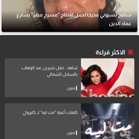
سامح بسيوني مخرجًا لحفل افتتاح "مسرح مصر" بشارع
عماد الدين
الاكثر قراءة
شاهد.. حفل شيرين عبد الوهاب
بالساحل الشمالي
فنون
كلمات أغنية "مت ليه" لــ كايروكي
فنون