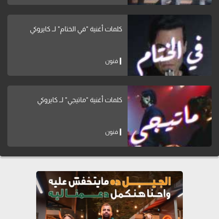
كلمات أغنية "في الختام" لــ كايروكي
فنون
كلمات أغنية "ماتيجي" لــ كايروكي
فنون