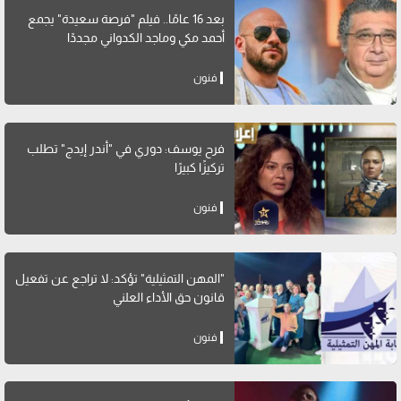
بعد 16 عامًا.. فيلم "فرصة سعيدة" يجمع
أحمد مكي وماجد الكدواني مجددًا
فنون
فرح يوسف: دوري في "أندر إيدج" تطلب
تركيزًا كبيرًا
فنون
"المهن التمثيلية" تؤكد: لا تراجع عن تفعيل
قانون حق الأداء العلني
فنون