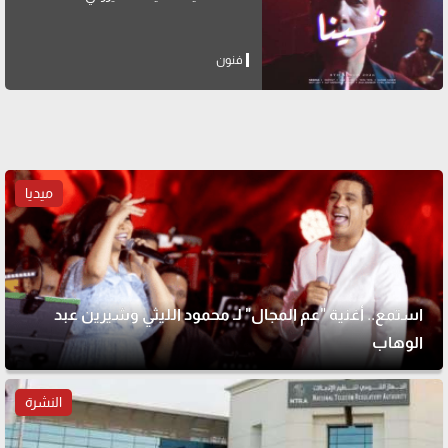
فنون
ميديا
استمع.. أغنية "عم المجال" لـ محمود الليثي وشيرين عبد
الوهاب
النشرة