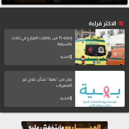
الاكثر قراءة
إصابة 15 من عاملات المزارع في حادث
بالشرقية
النشرة
بيان من "بهية" بشأن علاج غير
المصريات
النشرة