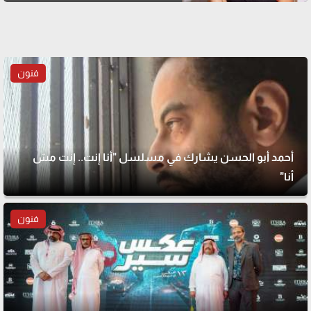
فنون
أحمد أبو الحسن يشارك في مسلسل "أنا إنت.. إنت مش
أنا"
فنون