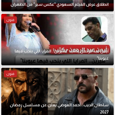
انطلاق عرض الفيلم السعودي "عكس سير" من الظهران
فنون
أيمن عبد الرحمن يكتب: "شيرين.. المرايا اللي بنحب فيها
عيوبنا"
فنون
سلطان الديب.. أحمد العوضي يعلن عن مسلسل رمضان
2027