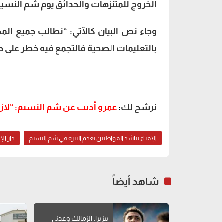
الخروج للمتنزهات والحدائق يوم شم النسيم
وجاء نص البيان كالآتي: “نطالب جميع ال‫‬‫
بالتعليمات الصحية فالتجمع فيه خطر على ح
نرشح لك
:
عمرو أديب عن شم النسيم: “لازم البلد تقفل
الإفتاء تناشد المواطنين بعدم التنزه في شم النسيم
دار الإ
شاهد أيضاً
بيزيرا: الزمالك وعدني