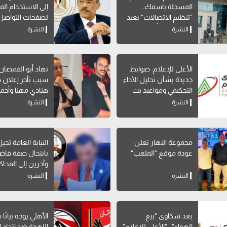
المسجلة باسمك..
إلى الاستخدام ا
"تنظيم الاتصالات" يعيد
لصفحات التواصل
إتاحة خدمة "أرقامي" عبر
الاجتماعي
النشرة
النشرة
My NTRA
الأعلى للإعلام: ضوابط
نهاد أبو القمصا
جديدة بشأن تحليل الأداء
سبب تأخر إعلان 
التحكيمي ومواعيد بث
هنادي مهنا وأحمد
البرامج الرياضية
صالح
النشرة
النشرة
مجموعة النهار تعلن
النيابة العامة تحي
عودة موقع "الملعب"
بانتحال صفة قاض
وآخرين إلى المحاك
النشرة
النشرة
بعد شكاوى "بيع
الأهلي يوجه بيانًا
الهواء".. "الأعلى للإعلام"
اللهجة ضد اتحاد ا