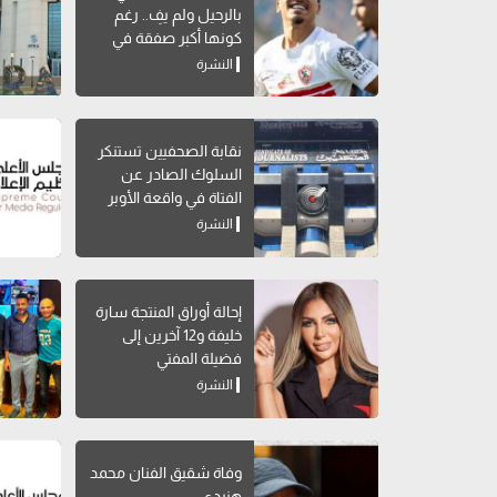
بالرحيل ولم يفِ.. رغم
كونها أكبر صفقة في
تاريخه
النشرة
نقابة الصحفيين تستنكر
السلوك الصادر عن
الفتاة في واقعة الأوبر
النشرة
إحالة أوراق المنتجة سارة
خليفة و12 آخرين إلى
فضيلة المفتي
النشرة
وفاة شقيق الفنان محمد
هنيدي