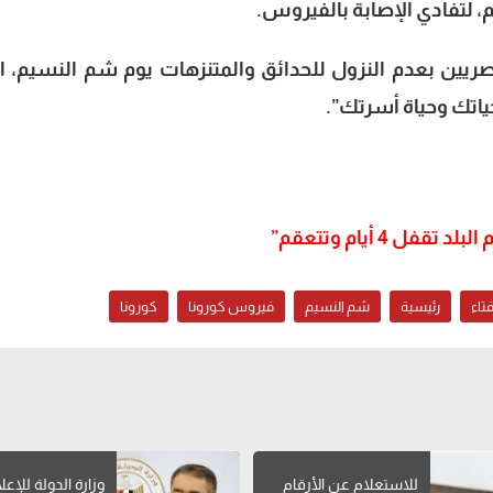
، لتفادي الإصابة بالفيروس.
مصريين بعدم النزول للحدائق والمتنزهات يوم ⁧شم النسيم، ال
ياتك وحياة أسرتك”.
 4 أيام وتتعقم”
فتاء
رئيسية
شم النسيم
فيروس كورونا
كورونا
للاستعلام عن الأرقام
وزارة الدولة للإعل