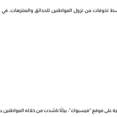
وسط تخوفات من نزول المواطنين للحدائق والمتنزهات، في
ية على موقع “فيسبوك”، بيانًا ناشدت من خلاله المواطنين ب