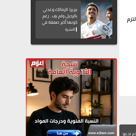
بيزيرا: الزمالك وعدني
بالرحيل ولم يفِ.. رغم
تزم
كونها أكبر صفقة في
تاريخه
النشرة
ام تدعو