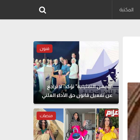
المكتبة
فنون
"المهن التمثيلية" تؤكد: لا تراجع
عن تفعيل قانون حق الأداء العلني
منصات