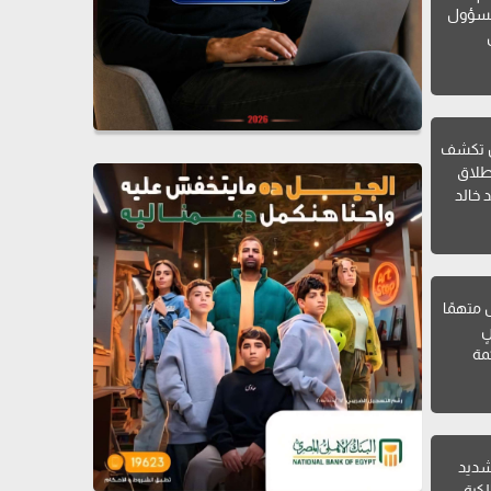
لمسؤول
ن تكشف
طلاق
 خالد
ل متهمًا
ٍ
مة
 شديد
لكرة