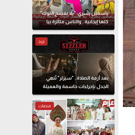
ياسمين يسري: "يلا نفسح اللوك"
كلها إيجابية.. والناس متأثرة بيا
وما بهتمش بالانتقادات
ترند
بعد أزمة الصلاة.. "سيزلر" تُنهي
الجدل بإجراءات حاسمة والعميلة
تحذف المنشور
منصات