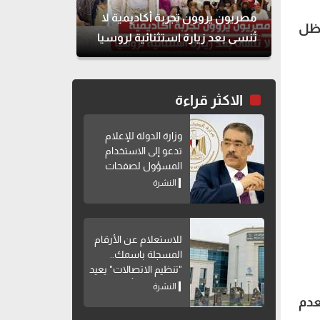
مصريون يروون تجربة أكاديمية لا
 ظل
تُنسى بعد زيارة استثنائية لروسيا
الاكثر قراءة
وزارة الدولة للإعلام
تدعو إلى الاستخدام
المسؤول لصفحات
التواصل الاجتماعي
النشرة
للاستعلام عن الأرقام
المسجلة باسمك..
"تنظيم الاتصالات" يعيد
إتاحة خدمة "أرقامي"
النشرة
عبر My NTRA
عدم