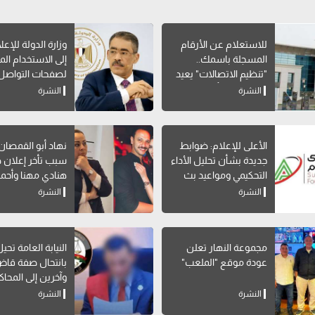
للاستعلام عن الأرقام
وزارة الدولة للإعل
المسجلة باسمك..
إلى الاستخدام ا
"تنظيم الاتصالات" يعيد
لصفحات التواصل
إتاحة خدمة "أرقامي" عبر
الاجتماعي
النشرة
النشرة
My NTRA
الأعلى للإعلام: ضوابط
نهاد أبو القمصا
جديدة بشأن تحليل الأداء
سبب تأخر إعلان 
التحكيمي ومواعيد بث
هنادي مهنا وأحمد
البرامج الرياضية
صالح
النشرة
النشرة
مجموعة النهار تعلن
النيابة العامة تحي
عودة موقع "الملعب"
بانتحال صفة قاض
وآخرين إلى المحاك
النشرة
النشرة