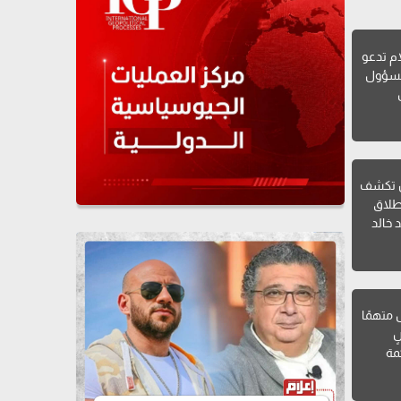
ام تدعو
لمسؤول
ن تكشف
طلاق
 خالد
ل متهمًا
ٍ
مة