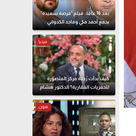
بعد 16 عامًا.. فيلم "فرصة سعيدة"
يجمع أحمد مكي وماجد الكدواني
مجددًا
ميديا
كيف بدأت رحلة مركز المنصورة
للحفريات الفقارية؟ الدكتور هشام
سلام يوضح
فنون