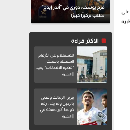
فرح يوسف: دوري في "أندر إيدج"
 تعقيم كاملة على
تطلب تركيزًا كبيرًا
بية
الاكثر قراءة
للاستعلام عن الأرقام
المسجلة باسمك..
"تنظيم الاتصالات" يعيد
إتاحة خدمة "أرقامي"
النشرة
عبر My NTRA
بيزيرا: الزمالك وعدني
بالرحيل ولم يفِ.. رغم
كونها أكبر صفقة في
تاريخه
النشرة