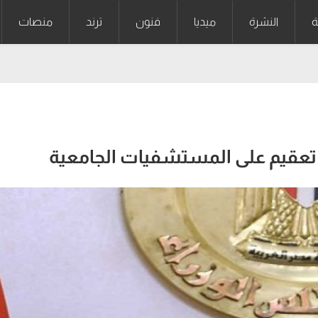
ة
النشرة
ميديا
فنون
ترند
منصات