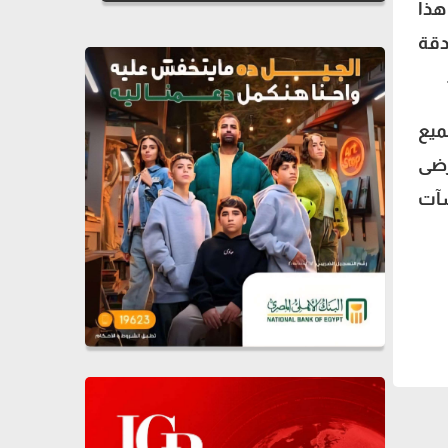
هذا
دقة
ميع
رضى
شآت