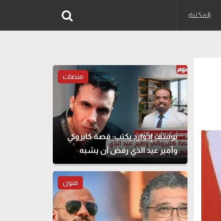
المكتبة
منصات
يوسف إدوارد يكتب: قصة كايروكي
وأمير عيد الذي رفض أن يشبه
نفسه
فنون