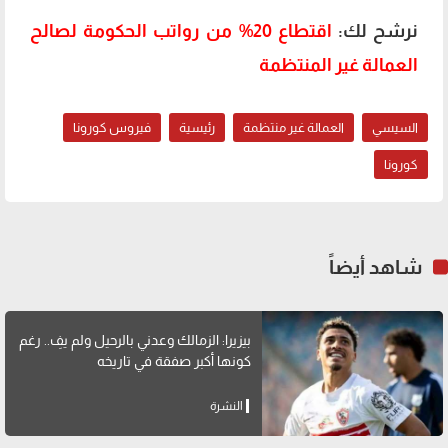
نرشح لك:
اقتطاع 20% من رواتب الحكومة لصالح
العمالة غير المنتظمة
السيسي
العمالة غير منتظمة
رئيسية
فيروس كورونا
كورونا
شاهد أيضاً
بيزيرا: الزمالك وعدني بالرحيل ولم يفِ.. رغم
كونها أكبر صفقة في تاريخه
النشرة