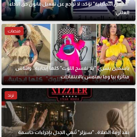
"المهن التمثيلية" تؤكد: لا تراجع عن تفعيل قانون حق الأداء
العلني
منصات
ياسمين يسري: "يلا نفسح اللوك" كلها إيجابية.. والناس
متأثرة بيا وما بهتمش بالانتقادات
ترند
بعد أزمة الصلاة.. "سيزلر" تُنهي الجدل بإجراءات حاسمة