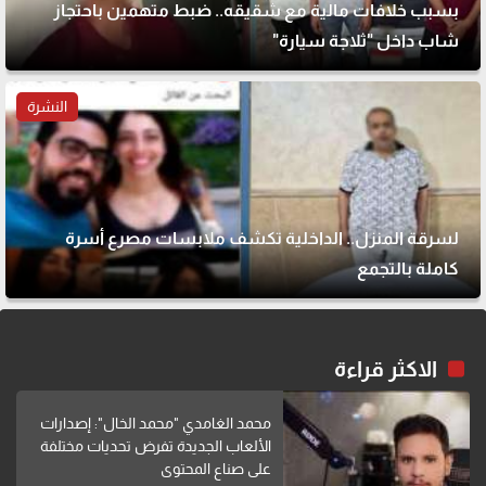
بسبب خلافات مالية مع شقيقه.. ضبط متهمين باحتجاز
شاب داخل "ثلاجة سيارة"
النشرة
لسرقة المنزل.. الداخلية تكشف ملابسات مصرع أسرة
كاملة بالتجمع
الاكثر قراءة
محمد الغامدي "محمد الخال": إصدارات
الألعاب الجديدة تفرض تحديات مختلفة
على صناع المحتوى