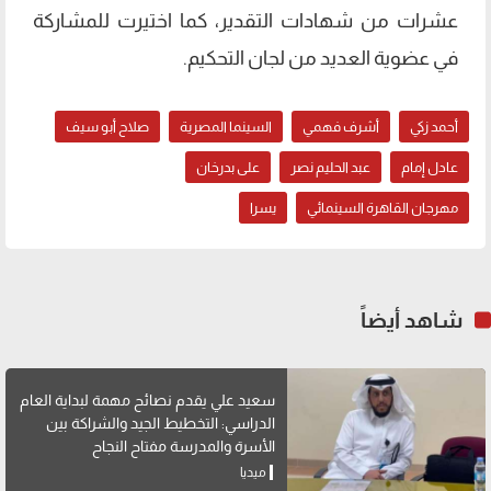
عشرات من شهادات التقدير، كما اختيرت للمشاركة
في عضوية العديد من لجان التحكيم.
أحمد زكي
أشرف فهمي
السينما المصرية
صلاح أبو سيف
عادل إمام
عبد الحليم نصر
على بدرخان
مهرجان القاهرة السينمائي
يسرا
شاهد أيضاً
سعيد علي يقدم نصائح مهمة لبداية العام
الدراسي: التخطيط الجيد والشراكة بين
الأسرة والمدرسة مفتاح النجاح
ميديا