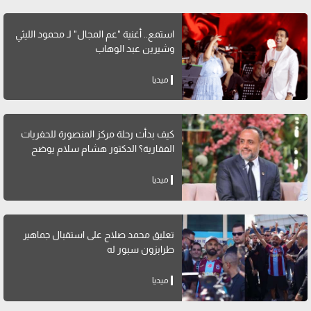
استمع.. أغنية "عم المجال" لـ محمود الليثي
وشيرين عبد الوهاب
ميديا
كيف بدأت رحلة مركز المنصورة للحفريات
الفقارية؟ الدكتور هشام سلام يوضح
ميديا
تعليق محمد صلاح على استقبال جماهير
طرابزون سبور له
ميديا