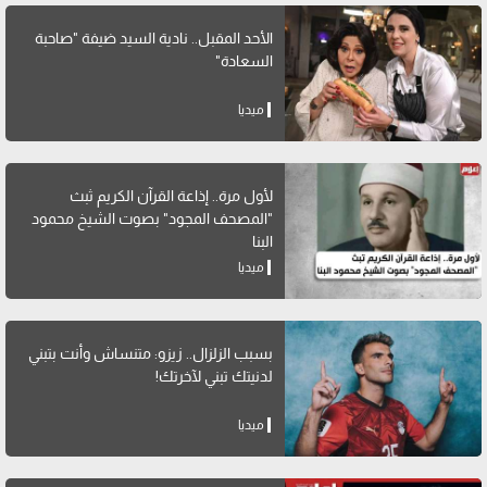
الأحد المقبل.. نادية السيد ضيفة "صاحبة
السعادة"
ميديا
لأول مرة.. إذاعة القرآن الكريم ثبث
"المصحف المجود" بصوت الشيخ محمود
البنا
ميديا
بسبب الزلزال.. زيزو: متنساش وأنت بتبني
لدنيتك تبني لآخرتك!
ميديا