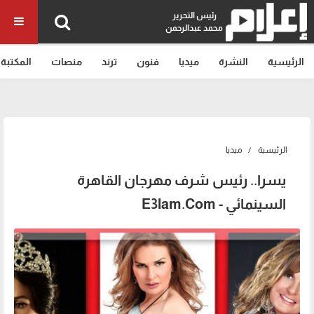
رئيس التحرير
محمد عبدالرحمن
الرئيسية
النشرة
ميديا
فنون
ترند
منصات
المكتبة
الرئيسية
ميديا
يسرا.. رئيس شرف مهرجان القاهرة
السينمائي - E3lam.Com