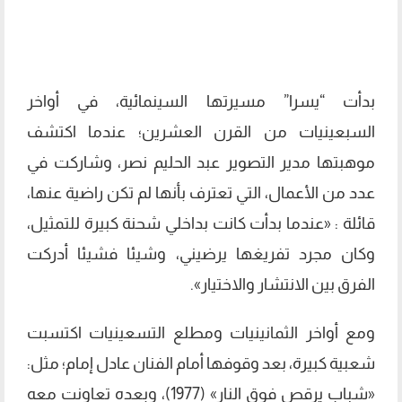
بدأت “يسرا” مسيرتها السينمائية، في أواخر
السبعينيات من القرن العشرين؛ عندما اكتشف
موهبتها مدير التصوير عبد الحليم نصر، وشاركت في
عدد من الأعمال، التي تعترف بأنها لم تكن راضية عنها،
قائلة : «عندما بدأت كانت بداخلي شحنة كبيرة للتمثيل،
وكان مجرد تفريغها يرضيني، وشيئا فشيئا أدركت
الفرق بين الانتشار والاختيار».
ومع أواخر الثمانينيات ومطلع التسعينيات اكتسبت
شعبية كبيرة، بعد وقوفها أمام الفنان عادل إمام؛ مثل:
«شباب يرقص فوق النار» (1977)، وبعده تعاونت معه