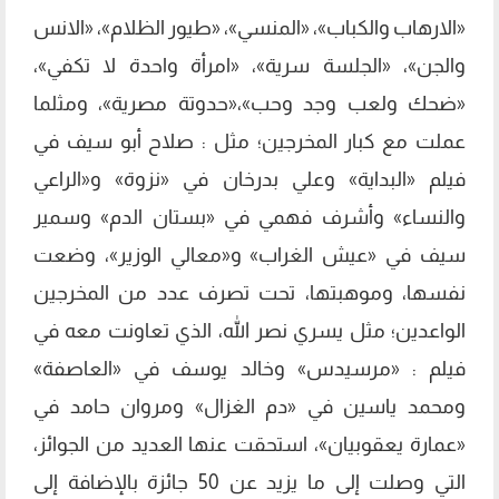
«الارهاب والكباب»، «المنسي»، «طيور الظلام»، «الانس
والجن»، «الجلسة سرية»، «امرأة واحدة لا تكفي»،
«ضحك ولعب وجد وحب»،«حدوتة مصرية»، ومثلما
عملت مع كبار المخرجين؛ مثل : صلاح أبو سيف في
فيلم «البداية» وعلي بدرخان في «نزوة» و«الراعي
والنساء» وأشرف فهمي في «بستان الدم» وسمير
سيف في «عيش الغراب» و«معالي الوزير»، وضعت
نفسها، وموهبتها، تحت تصرف عدد من المخرجين
الواعدين؛ مثل يسري نصر الله، الذي تعاونت معه في
فيلم : «مرسيدس» وخالد يوسف في «العاصفة»
ومحمد ياسين في «دم الغزال» ومروان حامد في
«عمارة يعقوبيان»، استحقت عنها العديد من الجوائز،
التي وصلت إلى ما يزيد عن 50 جائزة بالإضافة إلى