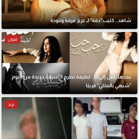
شاهد.. كليب "دقة" لـ عزيز مرقة وحودة
فنون
عددها يصل إلى 13.. لطيفة تطرح 5 أغنيات جديدة من ألبوم
"شبهي بالمللي" قريبًا
ترند