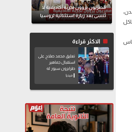
مصريون يروون تجربة أكاديمية لا
دن،
تُنسى بعد زيارة استثنائية لروسيا
شاكل
الاكثر قراءة
ناس
تعليق محمد صلاح على
استقبال جماهير
طرابزون سبور له
ميديا