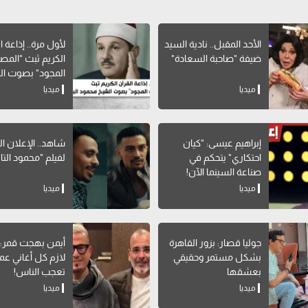
الأحد المقبل.. نادية السيد
لأول مرة.. إذاعة ا
ضيفة "صاحبة السعادة"
الكريم ثبث "الم
المجود" بصوت ا
محمود البنا
ميديا
ميديا
إبراهيم عيسى: "كيان
شاهد.. الإعلان ا
احتكاري" يتحكم في
لفيلم "محمود التا
صناعة السينما الآن!
ميديا
ميديا
جوليا قصار: بزور القاهرة
أيمن بهجت قمر
بشكل مستمر وحقيقي
لازم كل أغاني عم
بعشقها
تعجب الناس!
ميديا
ميديا