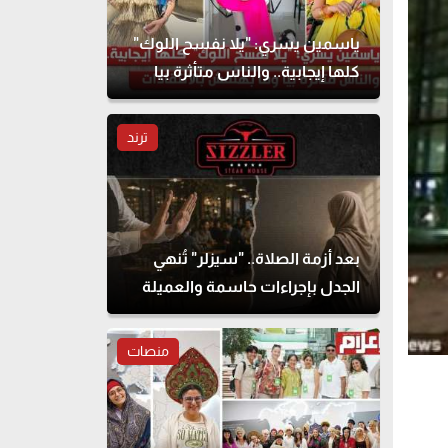
ياسمين يسري: "يلا نفسح اللوك"
كلها إيجابية.. والناس متأثرة بيا
وما بهتمش بالانتقادات
ترند
بعد أزمة الصلاة.. "سيزلر" تُنهي
الجدل بإجراءات حاسمة والعميلة
تحذف المنشور
منصات