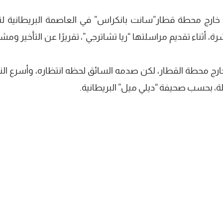
خارج محطة قطار”سانت بانكراس” في العاصمة البريطانية لن
الهواء مباشرة، أثناء تقديم مراسلتها “ريا تشاترجي”، تقريرًا عن التأخير وم
رج محطة القطار، لكن صدمه السائق لحظه انتظاره، وأسرع ال
ة، بحسب صحيفة “ديلي ميل” البريطانية.