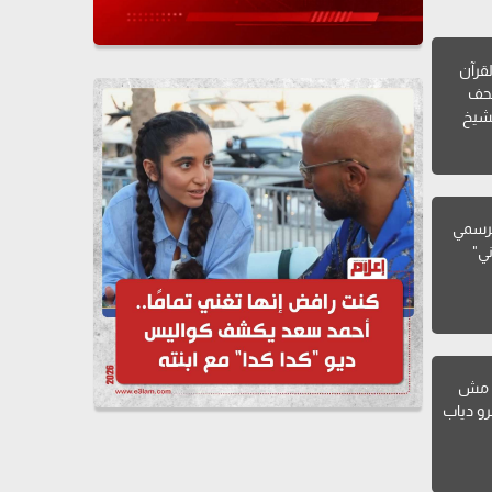
لقرآن
صحف
لشيخ
لرسمي
ني"
: مش
رو دياب