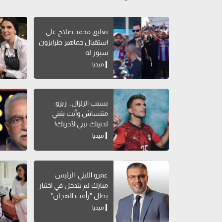
تعليق محمد صلاح على
استقبال جماهير طرابزون
سبور له
ميديا
بسبب الزلزال.. زيزو:
متنساش وأنت بتبني
لدنيتك تبني لآخرتك!
ميديا
عمرو الليثي: الرئيس
مبارك لم يتدخل في اختيار
بطل "رأفت الهجان"
ميديا