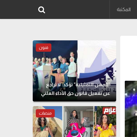
المكتبة
فنون
"المهن التمثيلية" تؤكد: لا تراجع
عن تفعيل قانون حق الأداء العلني
منصات