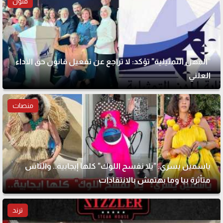
فنون
"المهن التمثيلية" تؤكد: لا تراجع عن تفعيل قانون حق الأداء
العلني
منصات
ياسمين يسري: "يلا نفسح اللوك" كلها إيجابية.. والناس
متأثرة بيا وما بهتمش بالانتقادات
ترند