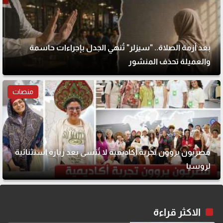
بعد أزمة الصلاة.. "سيزلر" تُنهي الجدل بإجراءات حاسمة
والعميلة تحذف المنشور
منصات
مصريون يروون تجربة أكاديمية لا تُنسى بعد زيارة استثنائية
لروسيا
الاكثر قراءة