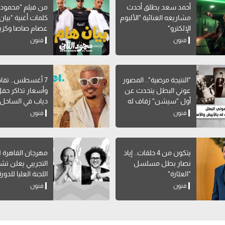
أحمد سعد يطلق أحدث
من فيلم "محمود ال
مشاريعه الغنائية "الألبوم
كلمات أغنية "بيان 
الإلكترو"
عصام صاصا وكزبر
فنون
فنون
"النتيجة مرضية".. المصور
7 أغسطس.. تفا
عوني البطل يتحدث عن
وأسعار تذاكر حف
أول "سيشن" زفاف له
دياب في الساحل
بالأبيض والأسود
فنون
فنون
يتكون من 4 حلقات.. إياد
مهرجان القاهرة 
نصار بطل مسلسل
التجريبي يعلن ت
"العبّارة"
اللجنة العليا للدورة ال
فنون
فنون