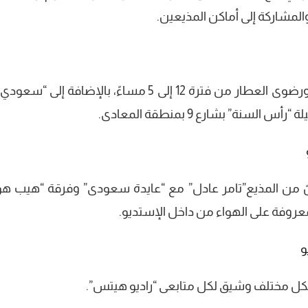
المشاركة إلى أماكن المذيعين.
المتابعة تناوبت بين كل من مارينا المصري ورضوى العطار من فترة 12 إلى 5 مساءً، بالإضافة إلى
ة” بشارع 9 بمنطقة المعادى.
كلً من المذيع”تامر عادل” مع “عايدة سعودى” وفرقة “هيب ه
لمعروفة على الهواء من داخل الإستديو.
 بشكل مختلف وشيق لكل متابعى “راديو هيتس”.