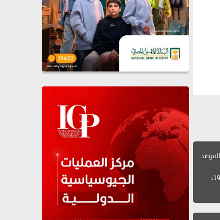
لمرصد
ون