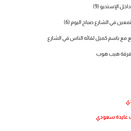
دي
ف عايدة سعودي