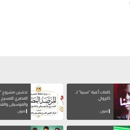
كلمات أغنية "نسينا" لــ
تدشين مشروع "ا
كايروكي
المصري للمسرح
والموسيقى والفن
الشعبية"
فنون
فنون