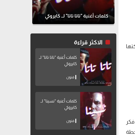
كلمات أغنية "تاتا تاتا" لــ كايروكي
الاكثر قراءة
تها
كلمات أغنية "تاتا تاتا" لــ
كايروكي
فنون
كلمات أغنية "نسينا" لــ
كايروكي
فنون
فكر
خطة