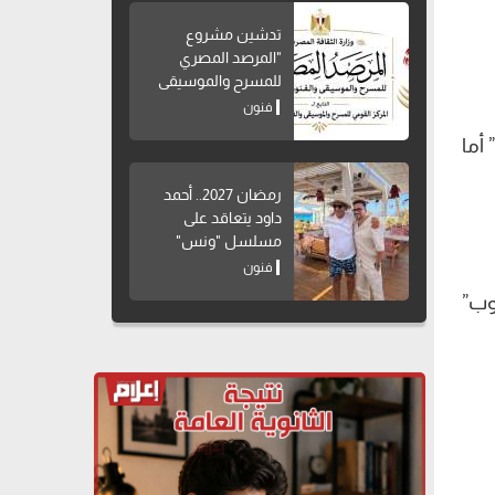
تدشين مشروع
"المرصد المصري
للمسرح والموسيقى
والفنون الشعبية"
فنون
 “سعودي” أما
رمضان 2027.. أحمد
داود يتعاقد على
مسلسل "ونس"
فنون
وب”