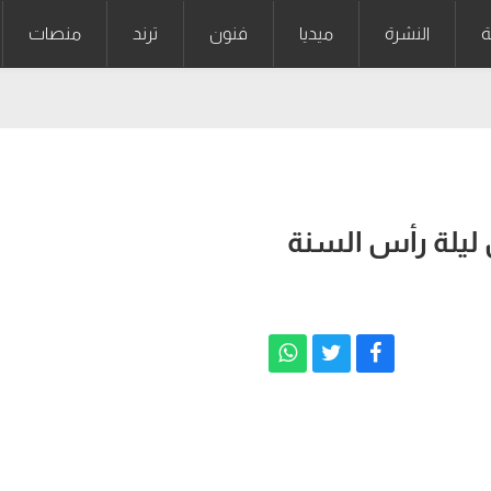
ة
النشرة
ميديا
فنون
ترند
منصات
 ليلة رأس السنة