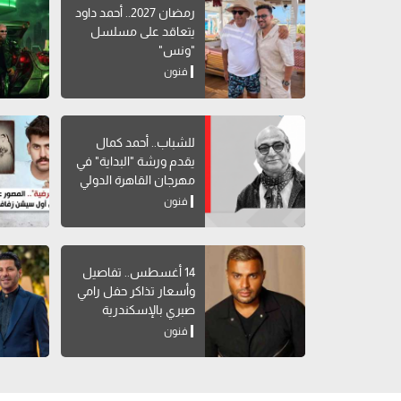
رمضان 2027.. أحمد داود
يتعاقد على مسلسل
"ونس"
فنون
للشباب.. أحمد كمال
يقدم ورشة "البداية" في
مهرجان القاهرة الدولي
للمسرح التجريبي
فنون
14 أغسطس.. تفاصيل
وأسعار تذاكر حفل رامي
صبري بالإسكندرية
فنون