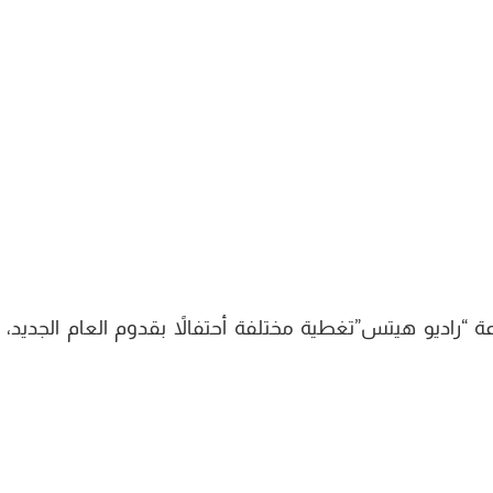
 “راديو هيتس”تغطية مختلفة أحتفالاً بقدوم العام الجديد، 