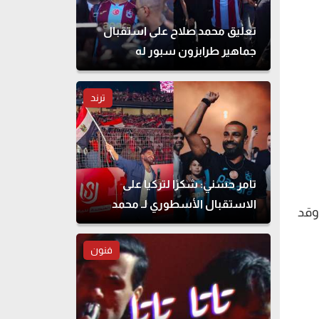
تعليق محمد صلاح على استقبال
جماهير طرابزون سبور له
ترند
تامر حسني: شكرًا لتركيا على
الاستقبال الأسطوري لـ محمد
وقد
صلاح
فنون