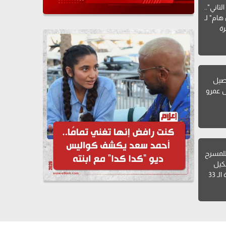
تاني"..
هام" لـ
ة
صيل
ل عمرو
للمسرح
شكيل
ـ 33