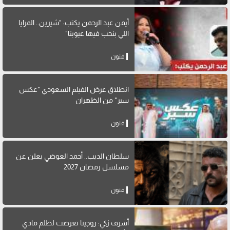
أيمن عبد الرحمن يكتب: "شيرين.. المرايا
اللي بنحب فيها عيوبنا"
فنون
انطلاق عرض الفيلم السعودي "عكس
سير" من الظهران
فنون
سلطان الديب.. أحمد العوضي يعلن عن
مسلسل رمضان 2027
فنون
أشرف زكي: روجينا تعرضت لظلم مادي