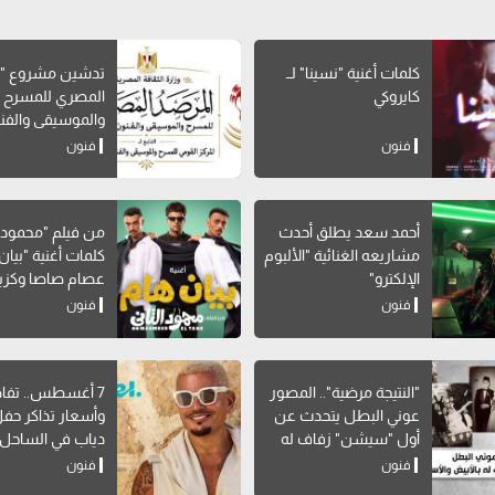
كلمات أغنية "نسينا" لــ
تدشين مشروع "ا
كايروكي
المصري للمسرح
والموسيقى والفن
الشعبية"
فنون
فنون
أحمد سعد يطلق أحدث
من فيلم "محمود ال
مشاريعه الغنائية "الألبوم
كلمات أغنية "بيان 
الإلكترو"
عصام صاصا وكزبر
فنون
فنون
"النتيجة مرضية".. المصور
7 أغسطس.. تفا
عوني البطل يتحدث عن
وأسعار تذاكر حف
أول "سيشن" زفاف له
دياب في الساحل
بالأبيض والأسود
فنون
فنون