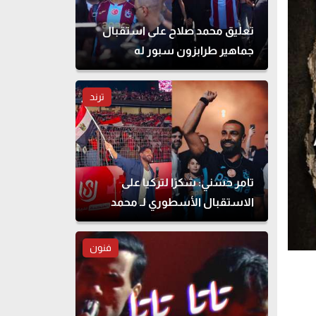
تعليق محمد صلاح على استقبال
جماهير طرابزون سبور له
ترند
تامر حسني: شكرًا لتركيا على
الاستقبال الأسطوري لـ محمد
صلاح
فنون