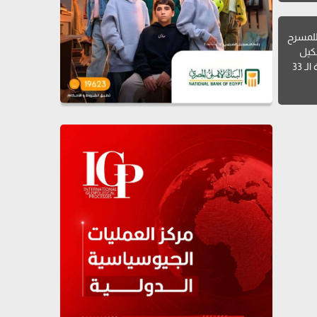
للمسرح
شكيل
ـ 33