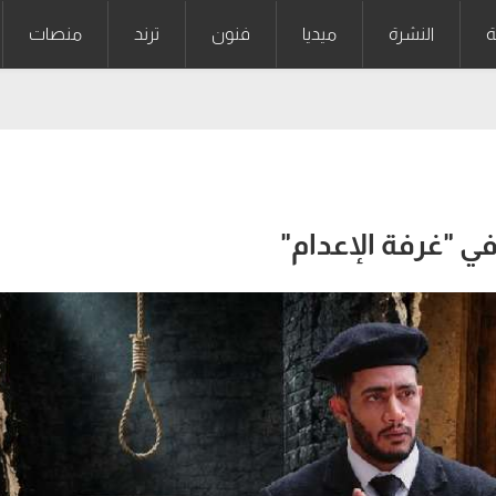
ة
النشرة
ميديا
فنون
ترند
منصات