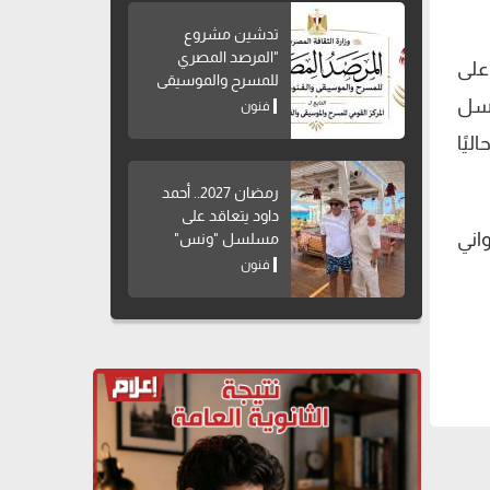
تدشين مشروع
"المرصد المصري
وعلى
للمسرح والموسيقى
والفنون الشعبية"
لسل
فنون
ليًا
رمضان 2027.. أحمد
داود يتعاقد على
اني
مسلسل "ونس"
فنون