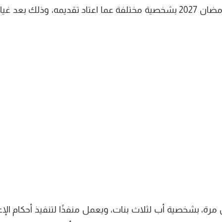
رة، بشخصية أب لثلاث بنات، ويعمل منفذًا لتنفيذ أحكام الإع