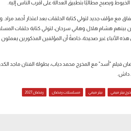
يوط ويصبح مطالبًا بتطبيق العدالة على أقرب الناس إليه.
تفاق مع مؤلف جديد لتولي كتابة الحلقات بعد اعتذار أحمد مراد. 
من بينهم هشام هلال وهاني سرحان، لتولي كتابة حلقات المس
 هذه الأنباء غير صحيحة، خاصةً أن المؤلفين المذكورين يعملون حا
ضان فيلم "أسد" مع المخرج محمد دياب، بطولة الفنان ماجد الكدو
 داش.
خرج بيتر ميمي
بيتر ميمي
مسلسلات رمضان
رمضان 2027