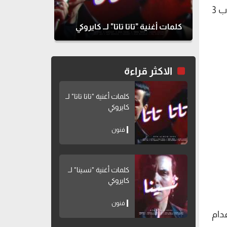
يستعد الفنان محمد رمضان لخوض سباق رمضان 2027 بشخصية مختلفة عما اعتاد تقديمه، وذلك بعد غياب 3
كلمات أغنية "تاتا تاتا" لــ كايروكي
الاكثر قراءة
كلمات أغنية "تاتا تاتا" لــ
كايروكي
فنون
كلمات أغنية "نسينا" لــ
كايروكي
فنون
دام