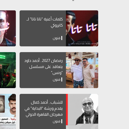
كلمات أغنية "تاتا تاتا" لــ
كايروكي
فنون
رمضان 2027.. أحمد داود
يتعاقد على مسلسل
"ونس"
فنون
للشباب.. أحمد كمال
يقدم ورشة "البداية" في
مهرجان القاهرة الدولي
للمسرح التجريبي
فنون