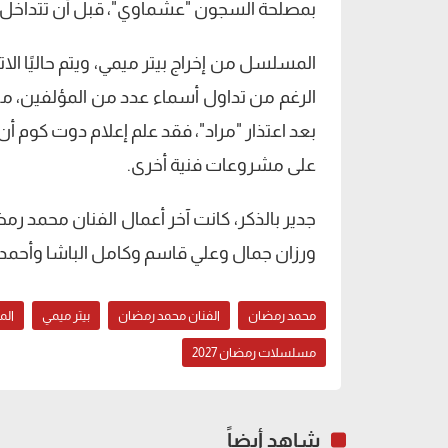
بمصلحة السجون "عشماوي"، قبل أن تتداخل الخ
المسلسل من إخراج بيتر ميمي، ويتم حاليًا الا
الرغم من تداول أسماء عدد من المؤلفين، 
بعد اعتذار "مراد"، فقد علم إعلام دوت كوم أن
على مشروعات فنية أخرى.
جدير بالذكر، كانت آخر أعمال الفنان محمد رم
ورزان جمال وعلي قاسم وكامل الباشا وأحمد
محمد رمضان
الفنان محمد رمضان
بيتر ميمي
الم
مسلسلات رمضان 2027
شاهد أيضاً