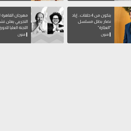
يتكون من 4 حلقات.. إياد
مهرجان القاهرة 
نصار بطل مسلسل
التجريبي يعلن ت
"العبّارة"
اللجنة العليا للدورة ال
فنون
فنون