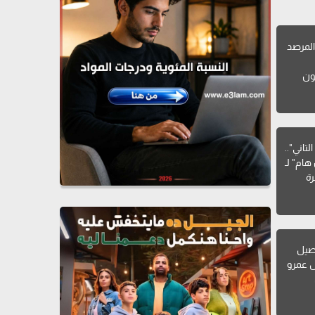
لمرصد
ون
تاني"..
هام" لـ
ة
صيل
ل عمرو