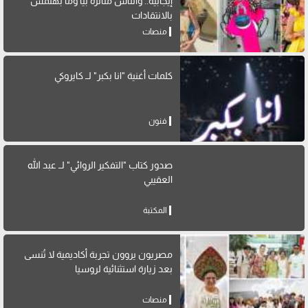
إيجابية.. والناس متأثرة بيا وما بهتمش
بالانتقادات
منصات
كلمات أغنية "انا بكبر" لــ كايروكي
فنون
صدور كتاب "التفكير الروائي" لــ عبد الله
العقيبي
المكتبة
مصريون يروون تجربة أكاديمية لا تُنسى
بعد زيارة استثنائية لروسيا
منصات