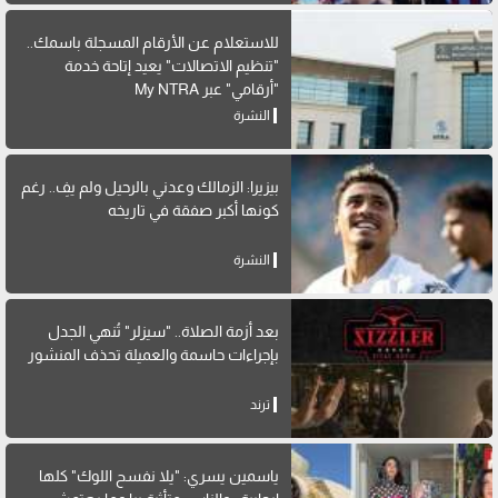
للاستعلام عن الأرقام المسجلة باسمك..
"تنظيم الاتصالات" يعيد إتاحة خدمة
"أرقامي" عبر My NTRA
النشرة
بيزيرا: الزمالك وعدني بالرحيل ولم يفِ.. رغم
كونها أكبر صفقة في تاريخه
النشرة
بعد أزمة الصلاة.. "سيزلر" تُنهي الجدل
بإجراءات حاسمة والعميلة تحذف المنشور
ترند
ياسمين يسري: "يلا نفسح اللوك" كلها