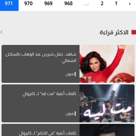
971
970
969
968
...
2
1
‹
الاكثر قراءة
شاهد.. حفل شيرين عبد الوهاب بالساحل
الشمالي
فنون
كلمات أغنية "مت ليه" لــ كايروكي
فنون
كلمات أغنية "في الختام" لــ كايروكي