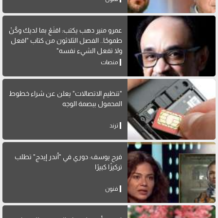
عمرو منير دهب يكتب: اقنَعْ بما لديك وكُنْ
طموحًا.. الفصل الثلاثون من كتاب "افعل
ولا تفعل الشيء نفسه"
منصات
"تنظيم الاتصالات" يعلن عن شراء خطوط
المحمول ببصمة الوجه
ترند
فرح يوسف: دوري في "أندر إيدج" تطلب
تركيزًا كبيرًا
فنون