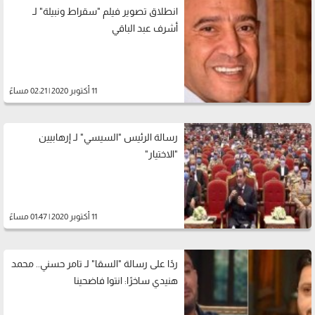
انطلاق تصوير فيلم "سقراط ونبيلة" لـ
أشرف عبد الباقي
11 أكتوبر 2020 | 02:21 مساءً
رسالة الرئيس "السيسي" لـ إرهابيين
"الاختيار"
11 أكتوبر 2020 | 01:47 مساءً
ردًا على رسالة "السقا" لـ تامر حسني.. محمد
هنيدي ساخرًا: انتوا فاضحينا