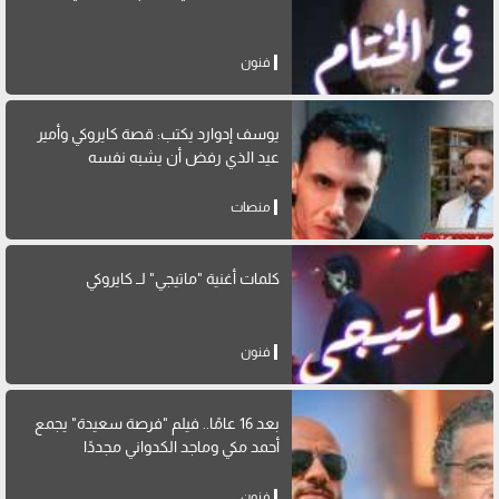
فنون
يوسف إدوارد يكتب: قصة كايروكي وأمير
عيد الذي رفض أن يشبه نفسه
منصات
كلمات أغنية "ماتيجي" لــ كايروكي
فنون
بعد 16 عامًا.. فيلم "فرصة سعيدة" يجمع
أحمد مكي وماجد الكدواني مجددًا
فنون