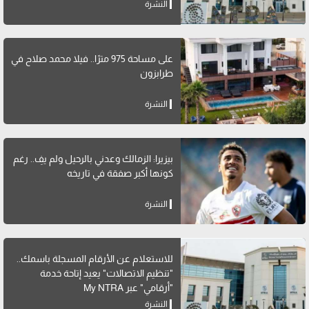
النشرة
على مساحة 975 مترًا.. فيلا محمد صلاح في
طرابزون
النشرة
بيزيرا: الزمالك وعدني بالرحيل ولم يفِ.. رغم
كونها أكبر صفقة في تاريخه
النشرة
للاستعلام عن الأرقام المسجلة باسمك..
"تنظيم الاتصالات" يعيد إتاحة خدمة
"أرقامي" عبر My NTRA
النشرة