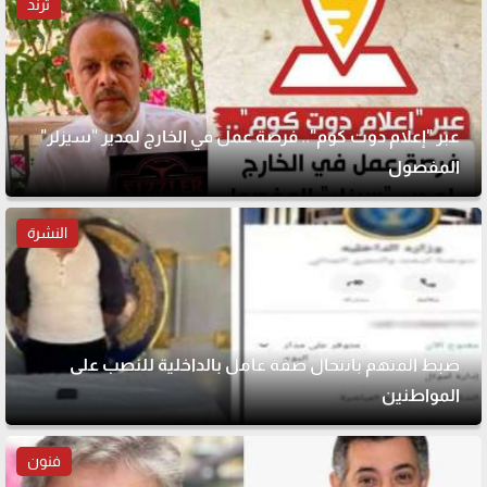
ترند
عبر "إعلام دوت كوم".. فرصة عمل في الخارج لمدير "سيزلر"
المفصول
النشرة
ضبط المتهم بانتحال صفة عامل بالداخلية للنصب على
المواطنين
فنون