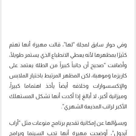
وفي حوار سابق لمجلة “لها”، قالت مهيرة أنها تهتم
كثيرًا بمظهرها لأنه يعطي الانطباع الذي يستمر طويلًا،
وأضافت “صحيح أن جانباً كبيراً من الطلة يعتمد على
كاريزما وموهبة، لكن المظهر المرتبط باختيار الملابس
والإكسسوارات وخلافه أيضاً يأخذ اهتماما كبيراً،
وميزانية أكبر، لا أبالغ إذا أكدت أنها تشكل المستهلك
الأكبر لراتب المذيعة الشهري”.
وبسؤالها عن إمكانية تقديم برنامج منوعات مثل “أراب
آيدول”، أوضحت مهيرة أنها تحب السينما وبرامج