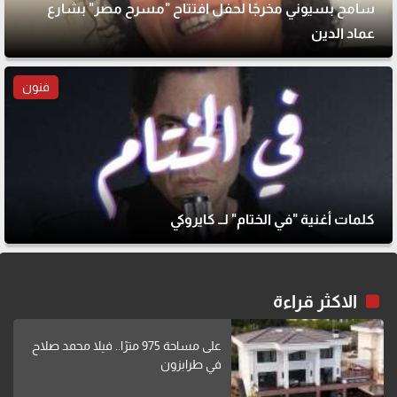
سامح بسيوني مخرجًا لحفل افتتاح "مسرح مصر" بشارع
عماد الدين
فنون
كلمات أغنية "في الختام" لــ كايروكي
الاكثر قراءة
على مساحة 975 مترًا.. فيلا محمد صلاح
في طرابزون