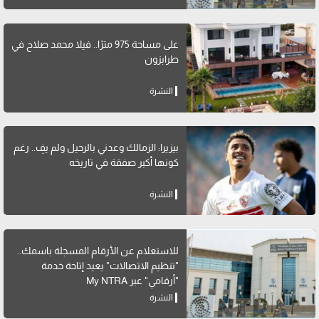
على مساحة 975 مترًا.. فيلا محمد صلاح في
طرابزون
النشرة
بيزيرا: الزمالك وعدني بالرحيل ولم يفِ.. رغم
كونها أكبر صفقة في تاريخه
النشرة
للاستعلام عن الأرقام المسجلة باسمك..
"تنظيم الاتصالات" يعيد إتاحة خدمة
"أرقامي" عبر My NTRA
النشرة