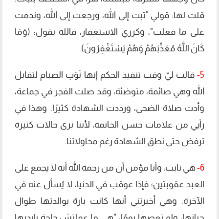
قلت لها: قولي "تبت إلى الله، ورجعت إلى الله، وندمت
على ما فعلت"، وكرري الاستغفار، فالله يقول: (وَمَا
كَانَ اللَّهُ مُعَذِّبَهُمْ وَهُمْ يَسْتَغْفِرُونَ).
5-
قالت ليّ وقت تنفيذ الحكم إنها نَوَتِ الصيام لتقابل
الله وهي صائمة، متوضئة، وقد صلت الفجر في جماعة،
وأدت صلاة الضحى، ورددت الشهادة كثيرًا. وهذا في
رأيي من علامات حسن الخاتمة، لأننا نرى حالات كثيرة
ترفض حتى نطق الشهادة رغم محاولاتنا.
6-
هي تابت، وأنا مؤمن أن من رحمة الله أنه لا يجمع على
العبد عقوبتين؛ فإذا عوقب في الدنيا، لا يُسأل عنه في
الآخرة. وهي أخبرتني أنها كانت بارة بوالدتها طوال
حياتها، ولم تعصها يومًا: "هي ما عملتش حاجة بإيديها