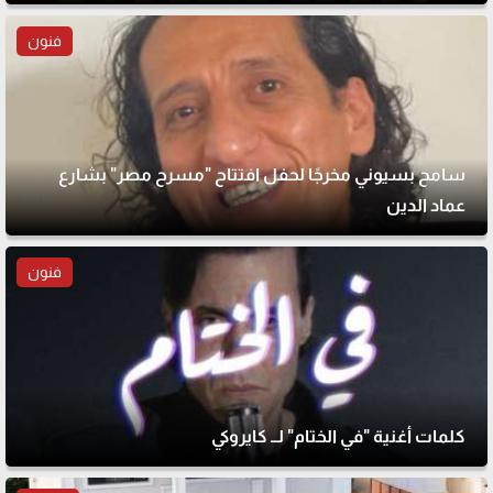
فنون
سامح بسيوني مخرجًا لحفل افتتاح "مسرح مصر" بشارع
عماد الدين
فنون
كلمات أغنية "في الختام" لــ كايروكي