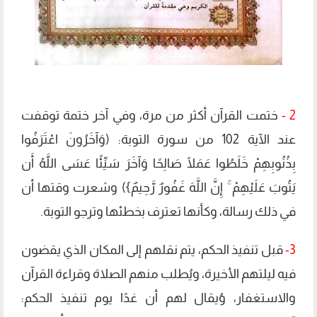
2 -
ختمت القرآن أكثر من مرة، وفي آخر ختمة توقفت
عند الآية 102 من سورة التوبة: (وَآخَرُونَ اعْتَرَفُوا
بِذُنُوبِهِمْ خَلَطُوا عَمَلًا صَالِحًا وَآخَرَ سَيِّئًا عَسَى اللَّهُ أَن
يَتُوبَ عَلَيْهِمْ ۚ إِنَّ اللَّهَ غَفُورٌ رَّحِيمٌ}) وشعرت وقتها أن
في ذلك رسالة، وكأنها تعترف بخطئها وترجو التوبة.
3-
قبل تنفيذ الحكم، يتم نقلهم إلى المكان الذي يقضون
فيه ليلتهم الأخيرة، ويُطلب منهم الصلاة وقراءة القرآن
والاستغفار، وُيقال لهم أن غدًا يوم تنفيذ الحكم: