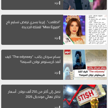
ترند
"اتظلمت".. إيرينا يسري ترفض تسليم تاج
"Miss Egypt" للملكة الجديدة
ترند
بسام سرحان يكتب: “The odyssey” كيف
أنقذ كريستوفر نولان السينما؟
ترند
تصل إلى أكثر من 250 ألف دولار.. أسعار
تذاكر نهائي مونديال 2026
ترند