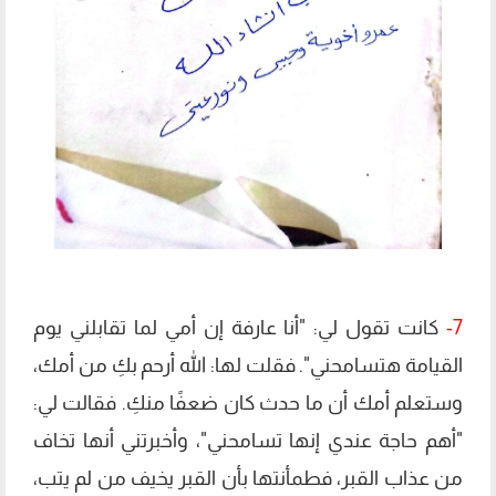
7-
كانت تقول لي: "أنا عارفة إن أمي لما تقابلني يوم
القيامة هتسامحني". فقلت لها: الله أرحم بكِ من أمك،
وستعلم أمك أن ما حدث كان ضعفًا منكِ. فقالت لي:
"أهم حاجة عندي إنها تسامحني"، وأخبرتني أنها تخاف
من عذاب القبر، فطمأنتها بأن القبر يخيف من لم يتب،