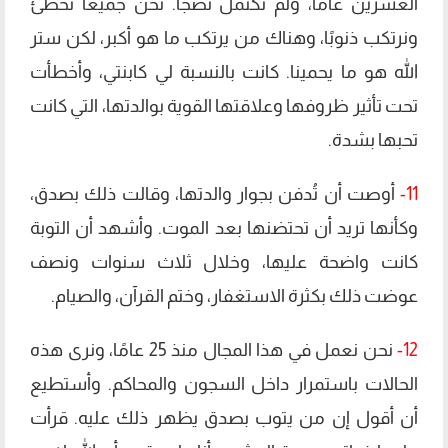
العشرين عامًا، ولم تكتمل نضجًا. نحن جميعًا نخطئ
ونرتكب ذنوبًا، وهناك من يرتكب ما هو أكبر، لكن ستر
الله هو ما يحمينا. كانت بالنسبة لي كابنتي، وأخطأت
تحت تأثير ظروفها وعلاقتها القوية بوالدتها، التي كانت
تحبها بشدة.
11-
أوصت أن تُدفن بجوار والدتها، وقالت ذلك بصدق،
وكأنها تريد أن تحتضنها بعد الموت. وأشهد أن التوبة
كانت واضحة عليها، وخلال ثلاث سنوات ونصف
عوضت ذلك بكثرة الاستغفار، وختم القرآن، والصيام.
12-
نحن نعمل في هذا المجال منذ 25 عامًا، ونرى هذه
الحالات باستمرار داخل السجون والمحاكم. وأستطيع
أن أقول إن من يتوب بصدق يظهر ذلك عليه. قرأت