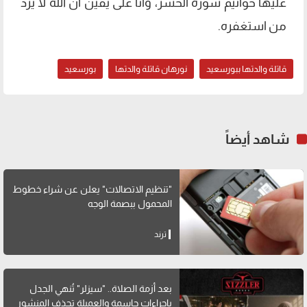
عليها خواتيم سورة الحشر، وأنا على يقين أن الله لا يرد
من استغفره.
قاتلة والدتها ببورسعيد
نورهان قاتلة والدتها
بورسعيد
شاهد أيضاً
"تنظيم الاتصالات" يعلن عن شراء خطوط
المحمول ببصمة الوجه
ترند
بعد أزمة الصلاة.. "سيزلر" تُنهي الجدل
بإجراءات حاسمة والعميلة تحذف المنشور