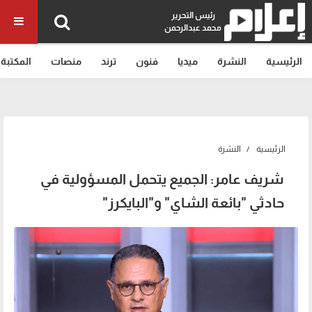
رئيس التحرير
محمد عبدالرحمن
الرئيسية
النشرة
ميديا
فنون
ترند
منصات
المكتبة
الرئيسية
النشرة
شريف عامر: الجميع يتحمل المسؤولية في
حادثي "بائعة الشاي" و"البايكرز"