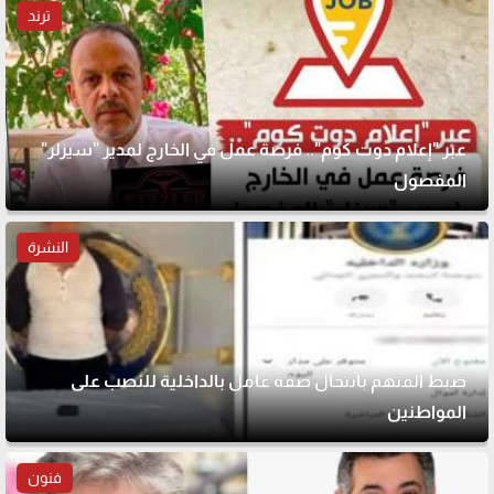
ترند
عبر "إعلام دوت كوم".. فرصة عمل في الخارج لمدير "سيزلر"
المفصول
النشرة
ضبط المتهم بانتحال صفة عامل بالداخلية للنصب على
المواطنين
فنون