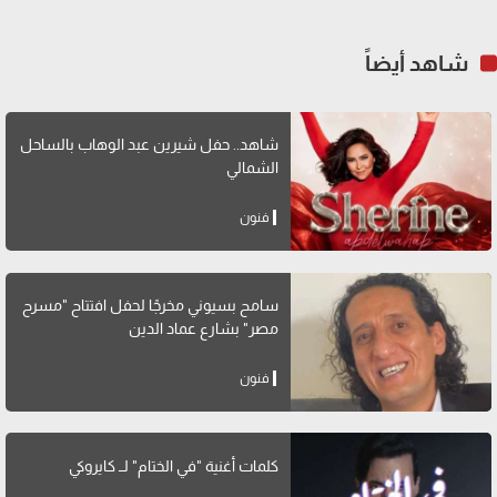
شاهد أيضاً
شاهد.. حفل شيرين عبد الوهاب بالساحل
الشمالي
فنون
سامح بسيوني مخرجًا لحفل افتتاح "مسرح
مصر" بشارع عماد الدين
فنون
كلمات أغنية "في الختام" لــ كايروكي