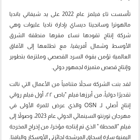
تأسست تاء فيلمز عام 2022 على يد شيفاني بانديا
مالهوترا وسانجيتا ديساي بإدارة ناديا عليوات وهي
شركة إنتاج تقودها نساء مقرها منطقة الشرق
الأوسط وشمال أفريقيا، مع تطلعها إلى الآفاق
العالمية تؤمن بقوة السرد القصصي وملتزمة بتطوير
وإنتاج قصص متميزة لجمهور دولي.
لقد بنت الشركة سجلاً متنامياً من الأعمال التي نالت
تقديرًا دولياً، من أبرزها فيلم "باص ۲۲، أول فيلم رواني
إنتاج أصلي لـ OSN والذي عرض للمرة الأولى في
مهرجان تورنتو السينمائي الدولي عام 2023، وصولاً إلى
فيلم "المحطة " الذي تم إنتاجه مؤخرا، من إخراج المخرجة
اليمنية سارة إسحاق المرشحة لجائزتي الأوسكار والبافتا.