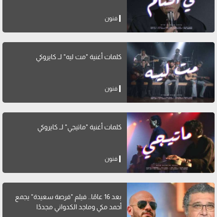
فنون
كلمات أغنية "مت ليه" لــ كايروكي
فنون
كلمات أغنية "ماتيجي" لــ كايروكي
فنون
بعد 16 عامًا.. فيلم "فرصة سعيدة" يجمع
أحمد مكي وماجد الكدواني مجددًا