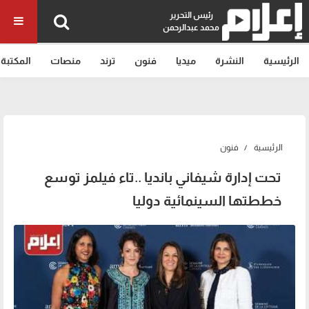
رئيس التحرير
محمد عبدالرحمن
الرئيسية
النشرة
ميديا
فنون
ترند
منصات
المكتبة
الرئيسية
فنون
تحت إدارة شيفاني بانديا ..تاء فيلمز توسع
خططتها السينمائية دوليا