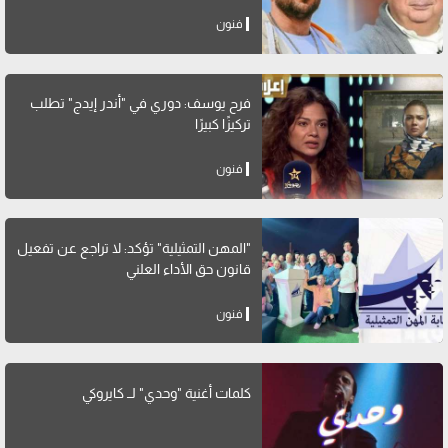
فنون
فرح يوسف: دوري في "أندر إيدج" تطلب
تركيزًا كبيرًا
فنون
"المهن التمثيلية" تؤكد: لا تراجع عن تفعيل
قانون حق الأداء العلني
فنون
كلمات أغنية "وحدي" لــ كايروكي