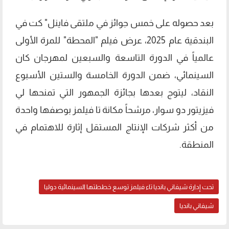
بعد حصوله على خمس جوائز في ملتقى فاينل" كت في
البندقية عام 2025، عرض فيلم "المحطة" للمرة الأولى
عالمياً في الدورة التاسعة والسبعين لمهرجان كان
السينمائي، ضمن الدورة الخامسة والستين الأسبوع
النقاد، ليتوج بعدها بجائزة الجمهور التي تمنحها لي
فيزيتور دو سوار، مرشحاً مكانة تا فيلمز بوصفها واحدة
من أكثر شركات الإنتاج المستقل إثارة للاهتمام في
المنطقة.
تحت إدارة شيفاني بانديا تاء فيلمز توسع خططتها السينمائية دوليا
شيفاني بانديا