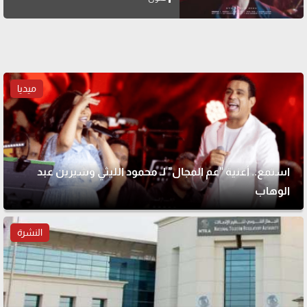
ميديا
استمع.. أغنية "عم المجال" لـ محمود الليثي وشيرين عبد
الوهاب
النشرة