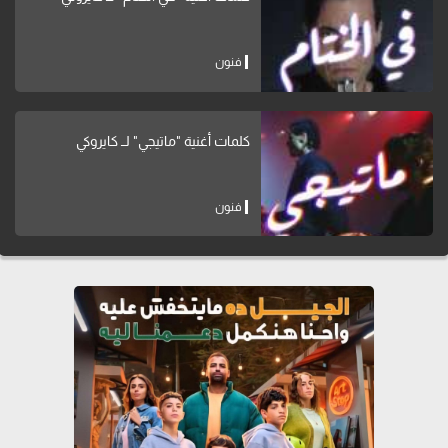
فنون
كلمات أغنية "ماتيجي" لــ كايروكي
فنون