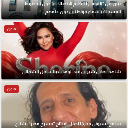
بيان من "القومي لتنظيم الاتصالات" حول الخطوط
المسجلة بأسماء مواطنين دون علمهم
فنون
شاهد.. حفل شيرين عبد الوهاب بالساحل الشمالي
فنون
سامح بسيوني مخرجًا لحفل افتتاح "مسرح مصر" بشارع