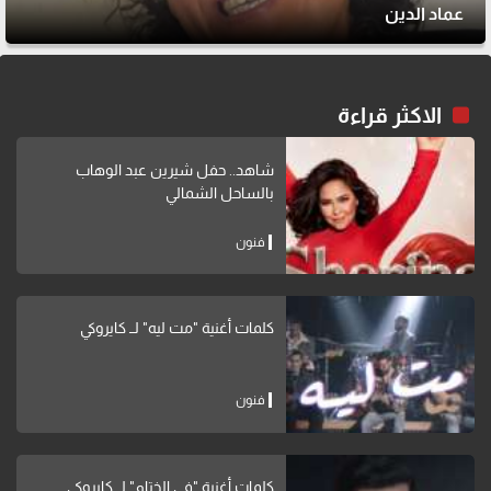
عماد الدين
الاكثر قراءة
شاهد.. حفل شيرين عبد الوهاب
بالساحل الشمالي
فنون
كلمات أغنية "مت ليه" لــ كايروكي
فنون
كلمات أغنية "في الختام" لــ كايروكي