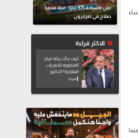
على مساحة 975 مترًا.. فيلا محمد
ساء
صلاح في طرابزون
الاكثر قراءة
كيف بدأت رحلة مركز
المنصورة للحفريات
الفقارية؟ الدكتور
هشام سلام يوضح
ميديا
يما