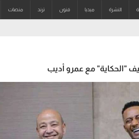
ة
النشرة
ميديا
فنون
ترند
منصات
ف "الحكاية" مع عمرو أديب