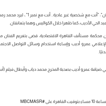
وخلال البرومو قال عمرو أديب واصفًا "رمضان": "أنت مع شخصية غير عادية.. أنت مع نمبر
 الحي الأديب، كما ظهرا خلال الكواليس وهما يتعانقان.
ن محكمة مستأنف القاهرة الاقتصادية، قضى بتغريم الفنان م
قذف الإعلامي عمرو أديب وإساءة استخدام وسائل التواصل الاجتما
في ضيافة عمرو أديب بصحبة المخرج محمد دياب وأبطال فيلم (أسد
لقاهرة على
#MBCMASR