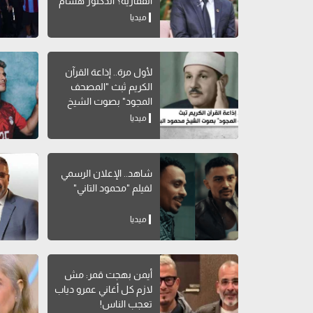
الفقارية؟ الدكتور هشام
سلام يوضح
ميديا
لأول مرة.. إذاعة القرآن
الكريم ثبث "المصحف
المجود" بصوت الشيخ
محمود البنا
ميديا
شاهد.. الإعلان الرسمي
لفيلم "محمود التاني"
ميديا
أيمن بهجت قمر: مش
لازم كل أغاني عمرو دياب
تعجب الناس!