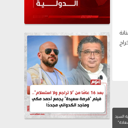
انة
راج
ية السيد
عادة"