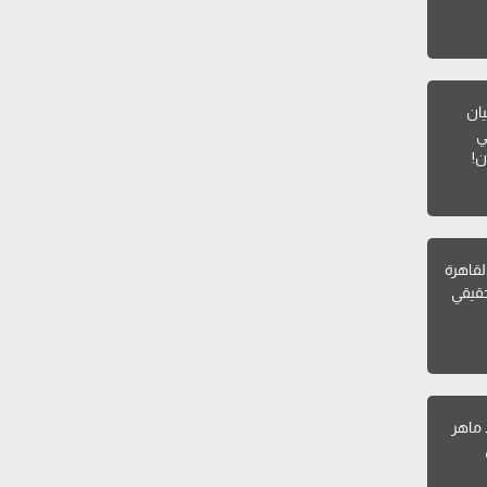
يان
ي
ن!
القاهرة
قيقي
 ماهر