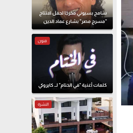
سامح بسيوني مخرجًا لحفل افتتاح
"مسرح مصر" بشارع عماد الدين
فنون
كلمات أغنية "في الختام" لــ كايروكي
النشرة