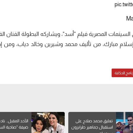
pic.twi
Ma
السينمات المصرية فيلم "أسد"، ويشاركه البطولة الفنان الفن
سلام مبارك، من تأليف محمد وشيرين وخالد دياب، ومن إخ
نامج الحكاية
تعليق محمد صلاح على
الأحد المقبل.. ناد
استقبال جماهير طرابزون
ضيفة "صاحبة الس