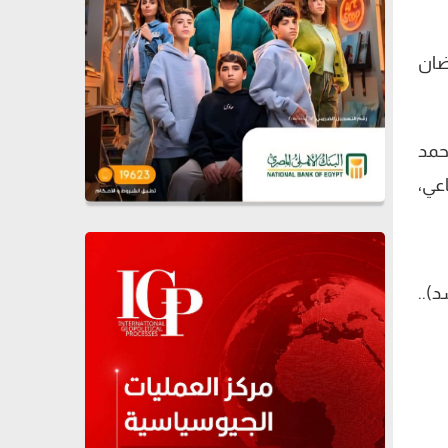
 1".، ليرد محمد رمضان
حمد
عي،
)..