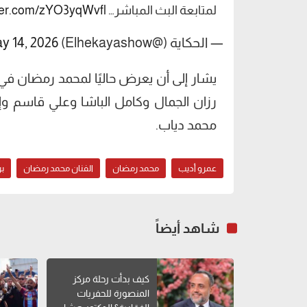
لمتابعة البث المباشر…
tter.com/zYO3yqWvfl
— الحكاية (@Elhekayashow)
y 14, 2026
يشار إلى أن يعرض حاليًا لمحمد رمضان في 
رزان الجمال وكامل الباشا وعلي قاسم وإ
محمد دياب.
عمرو أديب
محمد رمضان
الفنان محمد رمضان
بر
شاهد أيضاً
كيف بدأت رحلة مركز
المنصورة للحفريات