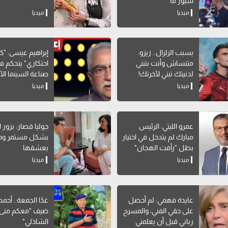
سبور له
ميديا
ميديا
بسبب الزلزال.. زيزو:
إبراهيم عيسى: "ك
متنساش وأنت بتبني
احتكاري" يتحكم ف
لدنيتك تبني لآخرتك!
صناعة السينما الآ
ميديا
ميديا
عمرو الليثي: الرئيس
جوليا قصار: بزور 
مبارك لم يتدخل في اختيار
بشكل مستمر وح
بطل "رأفت الهجان"
بعشقها
ميديا
ميديا
عايدة فهمي: لم أحصل
غدًا الجمعة.. أحمد
على حقي الفني، والمسرح
ضيف "معكم منى
رباني قبل أن يعلمني
الشاذلي"