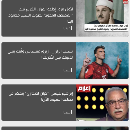
لأول مرة.. إذاعة القرآن الكريم ثبث
"المصحف المجود" بصوت الشيخ محمود
البنا
ميديا
بسبب الزلزال.. زيزو: متنساش وأنت بتبني
لدنيتك تبني لآخرتك!
ميديا
إبراهيم عيسى: "كيان احتكاري" يتحكم في
صناعة السينما الآن!
ميديا