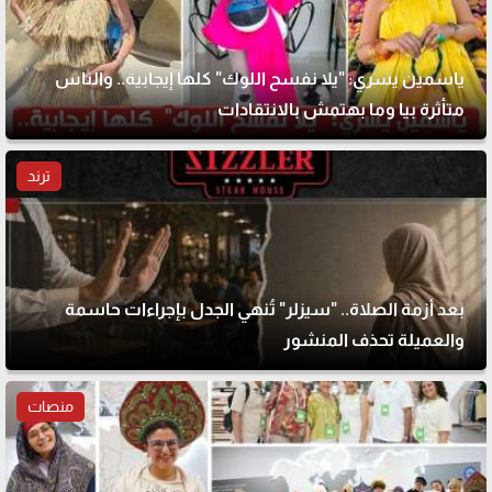
ياسمين يسري: "يلا نفسح اللوك" كلها إيجابية.. والناس
متأثرة بيا وما بهتمش بالانتقادات
ترند
بعد أزمة الصلاة.. "سيزلر" تُنهي الجدل بإجراءات حاسمة
والعميلة تحذف المنشور
منصات