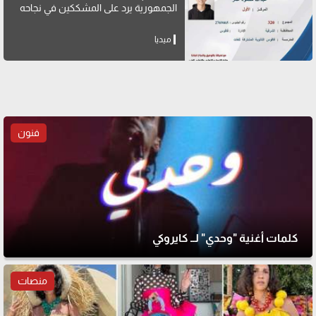
الجمهورية يرد على المشككين في نجاحه
ميديا
فنون
كلمات أغنية "وحدي" لــ كايروكي
منصات