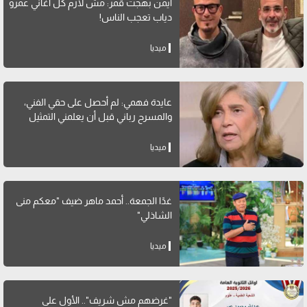
أيمن بهجت قمر: مش لازم كل أغاني عمرو
دياب تعجب الناس!
ميديا
عايدة فهمي: لم أحصل على حقي الفني،
والمسرح رباني قبل أن يعلمني التمثيل
ميديا
غدًا الجمعة.. أحمد ماهر ضيف "معكم منى
الشاذلي"
ميديا
"غرضهم مش شريف".. الأول على