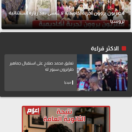
مصريون يروون تجربة أكاديمية لا تُنسى بعد زيارة استثنائية
لروسيا
الاكثر قراءة
تعليق محمد صلاح على استقبال جماهير
طرابزون سبور له
ميديا