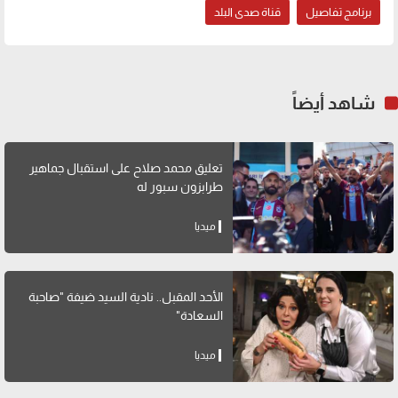
برنامج تفاصيل
قناة صدى البلد
شاهد أيضاً
تعليق محمد صلاح على استقبال جماهير
طرابزون سبور له
ميديا
الأحد المقبل.. نادية السيد ضيفة "صاحبة
السعادة"
ميديا